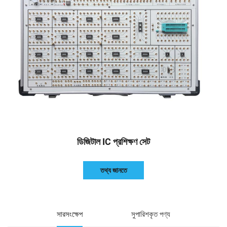
ডিজিটাল IC প্রশিক্ষণ সেট
তথ্য জানতে
সারসংক্ষেপ
সুপারিশকৃত পণ্য