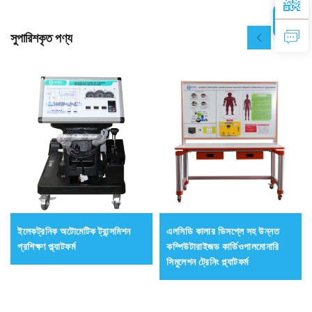
সুপারিশকৃত পণ্য
ইলেকট্রনিক অটোমেটিক ট্রান্সমিশন
এলসিডি কালার ডিসপ্লে সহ উন্নত
প্রশিক্ষণ প্ল্যাটফর্ম
কম্পিউটারাইজড কার্ডিওপালমোনারি
সিমুলেশন ট্রেনিং প্ল্যাটফর্ম