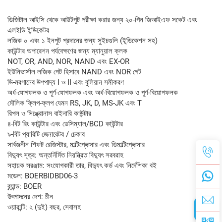
ডিজিটাল আইসি থেকে আউটপুট পরীক্ষা করার জন্য ২০-পিন জিআইএফ সকেট এবং
এলইডি ইন্ডিকেটর
লজিক ০ এবং ১ ইনপুট প্রদানের জন্য সুইচগুলি (ইন্ডিকেশন সহ)
কাউন্টার অপারেশন পর্যবেক্ষণের জন্য ম্যানুয়াল ক্লক
NOT, OR, AND, NOR, NAND এবং EX-OR
ইউনিভার্সাল লজিক গেট হিসাবে NAND এবং NOR গেট
ডি-মরগানের উপপাদ্য I ও II এবং বুলিয়ান সমীকরণ
অর্ধ-যোগফলক ও পূর্ণ-যোগফলক এবং অর্ধ-বিয়োগফলক ও পূর্ণ-বিয়োগফলক
মৌলিক ফ্লিপ-ফ্লপ যেমন RS, JK, D, MS-JK এবং T
রিপল ও সিঙ্ক্রোনাস বাইনারি কাউন্টার
৪-বিট রিং কাউন্টার এবং ডেসিম্যাল/BCD কাউন্টার
৯-বিট প্যারিটি জেনারেটর / চেকার
সার্বজনীন শিফট রেজিস্টার, মাল্টিপ্লেক্সার এবং ডিমাল্টিপ্লেক্সার
বিদ্যুৎ সূত্র: অন্তর্নির্মিত নিয়ন্ত্রিত বিদ্যুৎ সরবরাহ
সহায়ক সরঞ্জাম: সংযোগকারী তার, বিদ্যুৎ কর্ড এবং নির্দেশিকা বই
মডেল: BOERBIDBD06-3
ব্র্যান্ড: BOER
উৎপাদনের দেশ: চীন
ওয়ারান্টি: ২ (দুই) বছর, সেবাসহ