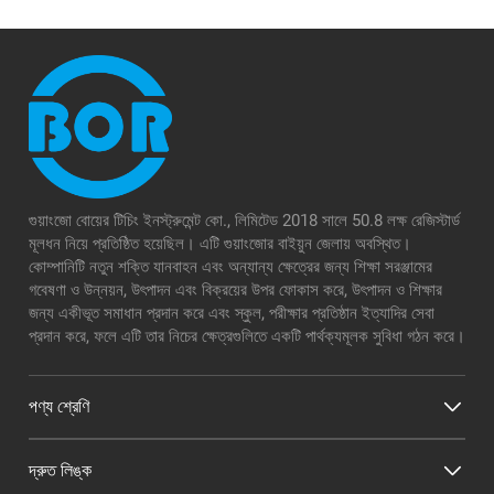
গুয়াংজো বোয়ের টিচিং ইনস্ট্রুমেন্ট কো., লিমিটেড 2018 সালে 50.8 লক্ষ রেজিস্টার্ড
মূলধন নিয়ে প্রতিষ্ঠিত হয়েছিল। এটি গুয়াংজোর বাইয়ুন জেলায় অবস্থিত।
কোম্পানিটি নতুন শক্তি যানবাহন এবং অন্যান্য ক্ষেত্রের জন্য শিক্ষা সরঞ্জামের
গবেষণা ও উন্নয়ন, উৎপাদন এবং বিক্রয়ের উপর ফোকাস করে, উৎপাদন ও শিক্ষার
জন্য একীভূত সমাধান প্রদান করে এবং স্কুল, পরীক্ষার প্রতিষ্ঠান ইত্যাদির সেবা
প্রদান করে, ফলে এটি তার নিচের ক্ষেত্রগুলিতে একটি পার্থক্যমূলক সুবিধা গঠন করে।
পণ্য শ্রেণি
দ্রুত লিঙ্ক