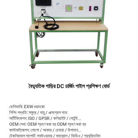
বৈদ্যুতিক গাড়ির DC চার্জিং পাইল প্রশিক্ষণ বোর্ড
ডেলিভারি: EXW গুয়াংঝো
শিপিং পদ্ধতি: সমুদ্র / বায়ু / এক্সপ্রেস পথে
সার্টিফিকেশন: ISO / GPSR / কপিরাইট / পেটেন্ট...
OEM সেবা: OEM গ্রহণ করা হয় ODM গ্রহণ করা হয়
কাস্টমাইজেশন: লোগো / আকার / চেহারা / উপাদান...
টেকনিক্যাল সাপোর্ট: সফটওয়্যার / ম্যানুয়াল / ভিডিও / প্রযুক্তিবিদ