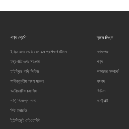
পণ্য শ্রেণি
দ্রুত লিঙ্ক
ইঞ্জিন এবং ভেরিয়েবল বক্স প্রশিক্ষণ টেবিল
হোমপেজ
যন্ত্রপাতি এবং সরঞ্জাম
পণ্য
হাইব্রিড গাড়ি সিরিজ
আমাদের সম্পর্কে
শারীরবৃত্তীয় অংশ মডেল
সংবাদ
অটোমোটিভ চ্যাসিস
ভিডিও
গাড়ি ডিসপ্লে বোর্ড
কনট্যাক্ট
নিউ ইনারজি
ইন্টেলিজেন্ট নেটওয়ার্কিং