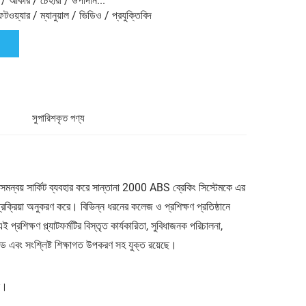
/ আকার / চেহারা / উপাদান...
টওয়্যার / ম্যানুয়াল / ভিডিও / প্রযুক্তিবিদ
সুপারিশকৃত পণ্য
BS সমন্বয় সার্কিট ব্যবহার করে সান্তানা 2000 ABS ব্রেকিং সিস্টেমকে এর
ক্রিয়া অনুকরণ করে। বিভিন্ন ধরনের কলেজ ও প্রশিক্ষণ প্রতিষ্ঠানে
রশিক্ষণ প্ল্যাটফর্মটির বিস্তৃত কার্যকারিতা, সুবিধাজনক পরিচালনা,
গাইড এবং সংশ্লিষ্ট শিক্ষাগত উপকরণ সহ যুক্ত রয়েছে।
শন।