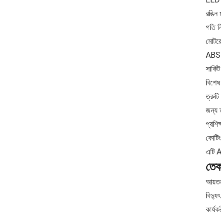
রঙিন ম
গতি ন
মোটরে
ABS ত
সার্কি
বিশেষ
ত্রুট
জন্য 
প্রশিক
কোটিং
এটি A
তেক
আয়তন
বিদ্য
কার্য