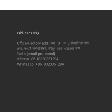
যোগাযোগের তথ্য
Office/Factory add : রুম 101, নং 8, জিয়ালিয়াং ইস্ট
রোড, লংগুই সাবডিস্ট্রিক্ট, বাইয়ুন জেলা, গুয়াংঝো সিটি
ইমেইল:
[email protected]
টেলিফোনঃ
+86-18320351294
Whatsapp :
+8618320351294