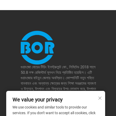
গুয়াংজো বোয়ের টিচিং ইনস্ট্রুমেন্ট কো., লিমিটেড 2018 সালে
50.8 লক্ষ রেজিস্টার্ড মূলধন নিয়ে প্রতিষ্ঠিত হয়েছিল। এটি
গুয়াংজোর বাইয়ুন জেলায় অবস্থিত। কোম্পানিটি নতুন শক্তি
যানবাহন এবং অন্যান্য ক্ষেত্রের জন্য শিক্ষা সরঞ্জামের গবেষণা
ও উন্নয়ন, উৎপাদন এবং বিক্রয়ের উপর ফোকাস করে, উৎপাদন
ও শিক্ষার জন্য একীভূত সমাধান প্রদান করে এবং স্কুল, পরীক্ষার
We value your privacy
প্রতিষ্ঠান ইত্যাদির সেবা প্রদান করে, ফলে এটি তার নিচের
ক্ষেত্রগুলিতে একটি পার্থক্যমূলক সুবিধা গঠন করে।
We use cookies and similar tools to provide our
services. If you don't want to accept all cookies, click