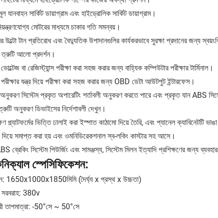
ূল যানবাহন সার্কিট ডায়াগ্রাম এবং হাইড্রোলিক সার্কিট ডায়াগ্রাম।
িয়ন্ত্রণযোগ্য মোটরের মাধ্যমে চাকার গতি সমন্বয়।
র উল্টো টান প্রতিরোধ এবং বৈদ্যুতিক উপাদানগুলির কার্যকরভাবে সুরক্ষা প্রদানের জন্য স্বয়ং
্রুটি আলো প্রদর্শন।
ট ভোল্টেজ বা রেজিস্ট্যান্স পরীক্ষা করা সহজ করার জন্য বাহ্যিক কম্পিউটার পরীক্ষার টার্মিনাল।
 পরীক্ষার যন্ত্র দিয়ে পরীক্ষা করা সহজ করার জন্য OBD ডেটা আউটপুট ইন্টারফেস।
ি অনুকরণ সিস্টেম প্রকৃত অপারেটিং শর্তাবলী অনুকরণ করতে পারে এবং প্রকৃত যান ABS সিস্
ত্রুটি অনুকরণ ডিভাইসের নির্দেশাবলী দেখুন।
্ষণ প্ল্যাটফর্মের ভিত্তি ঢালাই করা ইস্পাত কাঠামো দিয়ে তৈরি, এবং প্যানেল ক্যাবিনেটটি ভাঙ
 দিয়ে সমাপ্ত করা হয় এবং ওমনিডিরেকশনাল স্ব-লকিং কাস্টার সহ আসে।
BS ব্রেকিং সিস্টেম পিউর্জিং এবং সামঞ্জস্য, সিস্টেম মিলন ইত্যাদি প্রশিক্ষণের জন্য ব্যবহ
নিক্যাল স্পেসিফিকেশন:
: 1650x1000x1850মিমি (দৈর্ঘ্য x প্রস্থ x উচ্চতা)
ুৎ সরবরাহ: 380v
করী তাপমাত্রা: -50°সে ~ 50°সে