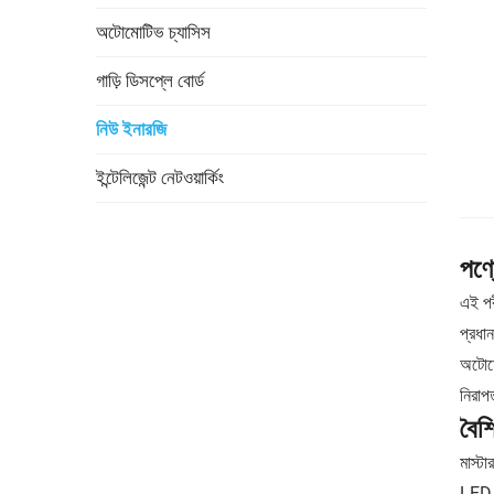
অটোমোটিভ চ্যাসিস
গাড়ি ডিসপ্লে বোর্ড
নিউ ইনারজি
ইন্টেলিজেন্ট নেটওয়ার্কিং
পণ্
এই পর
প্রধা
অটোমো
নিরাপ
বৈশি
মাস্টা
LED ল