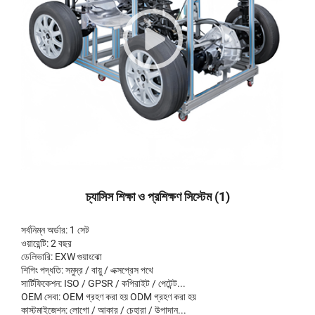
চ্যাসিস শিক্ষা ও প্রশিক্ষণ সিস্টেম (1)
সর্বনিম্ন অর্ডার: 1 সেট
ওয়ারেন্টি: 2 বছর
ডেলিভারি: EXW গুয়াংঝো
শিপিং পদ্ধতি: সমুদ্র / বায়ু / এক্সপ্রেস পথে
সার্টিফিকেশন: ISO / GPSR / কপিরাইট / পেটেন্ট...
OEM সেবা: OEM গ্রহণ করা হয় ODM গ্রহণ করা হয়
কাস্টমাইজেশন: লোগো / আকার / চেহারা / উপাদান...