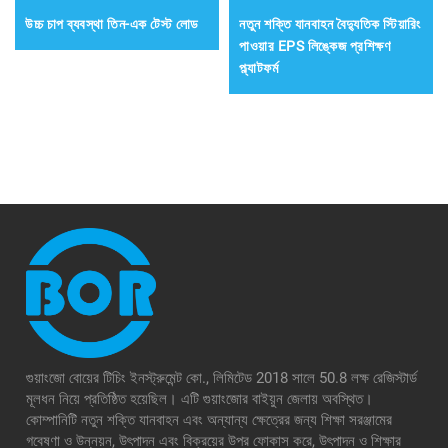
উচ্চ চাপ ব্যবস্থা তিন-এক টেস্ট লোড
নতুন শক্তি যানবাহন বৈদ্যুতিক স্টিয়ারিং
পাওয়ার EPS লিঙ্কেজ প্রশিক্ষণ
প্ল্যাটফর্ম
গুয়াংজো বোয়ের টিচিং ইনস্ট্রুমেন্ট কো., লিমিটেড 2018 সালে 50.8 লক্ষ রেজিস্টার্ড
মূলধন নিয়ে প্রতিষ্ঠিত হয়েছিল। এটি গুয়াংজোর বাইয়ুন জেলায় অবস্থিত।
কোম্পানিটি নতুন শক্তি যানবাহন এবং অন্যান্য ক্ষেত্রের জন্য শিক্ষা সরঞ্জামের
গবেষণা ও উন্নয়ন, উৎপাদন এবং বিক্রয়ের উপর ফোকাস করে, উৎপাদন ও শিক্ষার