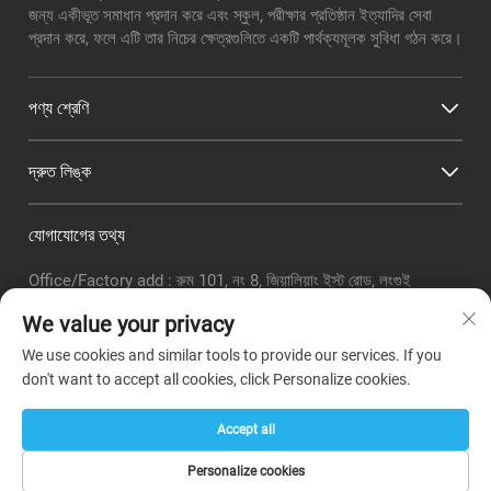
জন্য একীভূত সমাধান প্রদান করে এবং স্কুল, পরীক্ষার প্রতিষ্ঠান ইত্যাদির সেবা
প্রদান করে, ফলে এটি তার নিচের ক্ষেত্রগুলিতে একটি পার্থক্যমূলক সুবিধা গঠন করে।
পণ্য শ্রেণি
দ্রুত লিঙ্ক
যোগাযোগের তথ্য
Office/Factory add : রুম 101, নং 8, জিয়ালিয়াং ইস্ট রোড, লংগুই
সাবডিস্ট্রিক্ট, বাইয়ুন জেলা, গুয়াংঝো সিটি
We value your privacy
ইমেইল:
[email protected]
We use cookies and similar tools to provide our services. If you
টেলিফোনঃ
+86-18320351294
don't want to accept all cookies, click Personalize cookies.
Whatsapp :
+8618320351294
Accept all
Personalize cookies
কপিরাইট © গুয়াংঝো বোয়ার টিচিং ইনস্ট্রুমেন্ট কোং লিমিটেড। -
গোপনীয়তা নীতি