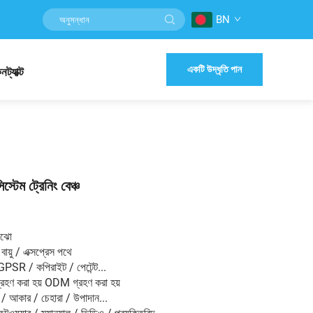
BN
একটি উদ্ধৃতি পান
নট্যাক্ট
িস্টেম ট্রেনিং বেঞ্চ
ংঝো
বায়ু / এক্সপ্রেস পথে
GPSR / কপিরাইট / পেটেন্ট...
হণ করা হয় ODM গ্রহণ করা হয়
/ আকার / চেহারা / উপাদান...