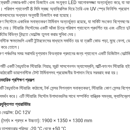
 ফ্রেমটি লেজার-কাট খোলা ডিজাইন এবং সংযুক্ত LED আলোকসজ্জা অন্তর্ভুক্ত করে, যা আধুন
 পরিমাপ প্যানেলটি 8 মিমি স্বচ্ছ অ্যাক্রিলিক দিয়ে তৈরি এবং UV স্প্রে ফিনিশিং প্রয়ো
মানবদেহের অধ্যয়ন অনুযায়ী ডিজাইন করা হয়েছে।
ক্ষণ সিস্টেমে একাধিক সনাক্তকরণ টার্মিনাল অন্তর্ভুক্ত রয়েছে, যা সার্কিট সংকেত বিশ্লেষণে
ি দেয়। স্টিয়ারিং সিস্টেমের একটি আঁকা চিত্র পরিমাপ প্যানেলে প্রদর্শিত হয় এবং এটিতে দ
্কিটের বিভিন্ন বিন্দুতে ভোল্টেজ তুলনা করার সুবিধা দেয়।
নস্টিক ক্ষমতাগুলি একটি ইন্টারফেসের মাধ্যমে সমর্থিত হয় যা ত্রুটি কোড পড়া, মুছে ফেলা, ডেটা 
ব করে তোলে।
্ষণ পর্বগুলির সময় সরাসরি দৃশ্যমান ফিডব্যাক প্রদানের জন্য প্যানেলে একটি ডিজিটাল ভোল্টমি
টফর্মটি একটি বৈদ্যুতিক স্টিয়ারিং গিয়ার, ফ্রন্ট সাসপেনশন অ্যাসেম্বলি, মাল্টি-ফাংশন স্টিয়ারিং
আঠারোটি ডায়াগনস্টিক টেস্ট টার্মিনালসহ প্রয়োজনীয় উপাদান নিয়ে সরবরাহ করা হয়।
্যবহারিক প্রশিক্ষণ প্রকল্প
মটি বৈদ্যুতিক স্টিয়ারিং কাঠামো, টর্ক সেন্সর সিগন্যাল সনাক্তকরণ, স্টিয়ারিং কোণ সেন্সর বিশ
মর্থন করে। এটি স্টিয়ারিং সিস্টেম উপাদানগুলির সাথে সম্পর্কিত যান্ত্রিক সমন্বয়, ক্যালিব
রযুক্তিগত প্যারামিটার
র ভোল্টেজ: DC 12V
 (দৈর্ঘ্য × প্রস্থ × উচ্চতা): 1900 × 1350 × 1300 mm
 তাপমাত্রার পরিসর: -20 °C থেকে +50 °C