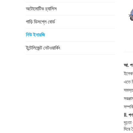
অটোমোটিভ চ্যাসিস
গাড়ি ডিসপ্লে বোর্ড
নিউ ইনারজি
ইন্টেলিজেন্ট নেটওয়ার্কিং
আ. পণ্
ইলেকট্
এতে স্
সমস্ত 
সরঞ্জা
সম্পর
II. প
দৃঢ়ত
দিয়ে 