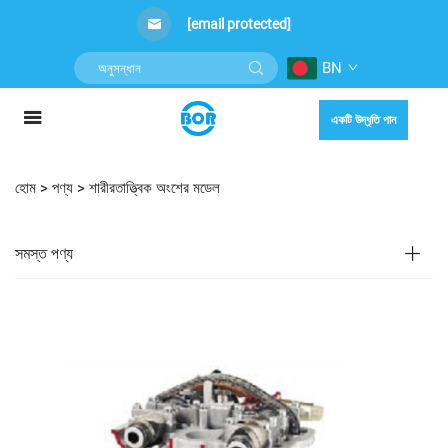
[email protected]
BN
একটি উদ্ধৃতি পান
হোম >
পণ্য
>
শারীরতাত্ত্বিক অংশের মডেল
সমস্ত পণ্য