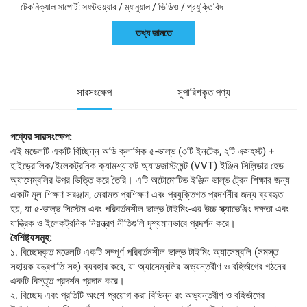
টেকনিক্যাল সাপোর্ট: সফটওয়্যার / ম্যানুয়াল / ভিডিও / প্রযুক্তিবিদ
তথ্য জানতে
সারসংক্ষেপ
সুপারিশকৃত পণ্য
পণ্যের সারসংক্ষেপ:
এই মডেলটি একটি বিচ্ছিন্ন অডি ক্লাসিক ৫-ভাল্ভ (৩টি ইনটেক, ২টি এক্সহস্ট) +
হাইড্রোলিক/ইলেকট্রনিক ক্যামশ্যাফট অ্যাডজাস্টমেন্ট (VVT) ইঞ্জিন সিলিন্ডার হেড
অ্যাসেম্বলির উপর ভিত্তি করে তৈরি। এটি অটোমোটিভ ইঞ্জিন ভাল্ভ ট্রেন শিক্ষার জন্য
একটি মূল শিক্ষণ সরঞ্জাম, মেরামত প্রশিক্ষণ এবং প্রযুক্তিগত প্রদর্শনীর জন্য ব্যবহৃত
হয়, যা ৫-ভাল্ভ সিস্টেম এবং পরিবর্তনশীল ভাল্ভ টাইমিং-এর উচ্চ স্ক্যাভেঞ্জিং দক্ষতা এবং
যান্ত্রিক ও ইলেকট্রনিক নিয়ন্ত্রণ নীতিগুলি দৃশ্যমানভাবে প্রদর্শন করে।
বৈশিষ্ট্যসমূহ:
১. বিচ্ছেদকৃত মডেলটি একটি সম্পূর্ণ পরিবর্তনশীল ভাল্ভ টাইমিং অ্যাসেম্বলি (সমস্ত
সহায়ক যন্ত্রপাতি সহ) ব্যবহার করে, যা অ্যাসেম্বলির অভ্যন্তরীণ ও বহির্ভাগের গঠনের
একটি বিস্তৃত প্রদর্শন প্রদান করে।
২. বিচ্ছেদ এবং প্রতিটি অংশে প্রয়োগ করা বিভিন্ন রং অভ্যন্তরীণ ও বহির্ভাগের