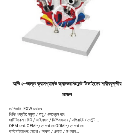
অডি ৫-ভাল্ভ ক্যামশ্যাফট অ্যাডজাস্টমেন্ট ডিভাইসের শারীরবৃত্তীয়
মডেল
ডেলিভারি: EXW গুয়াংঝো
শিপিং পদ্ধতি: সমুদ্র / বায়ু / এক্সপ্রেস পথে
সার্টিফিকেশন: সিই / আইএসও / জিপিএসআর / কপিরাইট / পেটেন্ট...
OEM সেবা: OEM গ্রহণ করা হয় ODM গ্রহণ করা হয়
কাস্টমাইজেশন: লোগো / আকার / চেহারা / উপাদান...