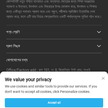
কোম্পানিটি নতুন শক্তি যানবাহন এবং অন্যান্য ক্ষেত্রের জন্য শিক্ষা সরঞ্জামের
গবেষণা ও উন্নয়ন, উৎপাদন এবং বিক্রয়ের উপর ফোকাস করে, উৎপাদন ও শিক্ষার
জন্য একীভূত সমাধান প্রদান করে এবং স্কুল, পরীক্ষার প্রতিষ্ঠান ইত্যাদির সেবা
প্রদান করে, ফলে এটি তার নিচের ক্ষেত্রগুলিতে একটি পার্থক্যমূলক সুবিধা গঠন করে।
পণ্য শ্রেণি
দ্রুত লিঙ্ক
যোগাযোগের তথ্য
Office/Factory add : রুম 101, নং 8, জিয়ালিয়াং ইস্ট রোড, লংগুই
সাবডিস্ট্রিক্ট, বাইয়ুন জেলা, গুয়াংঝো সিটি
We value your privacy
ইমেইল:
[email protected]
We use cookies and similar tools to provide our services. If you
টেলিফোনঃ
+86-18320351294
don't want to accept all cookies, click Personalize cookies.
Whatsapp :
+8618320351294
Accept all