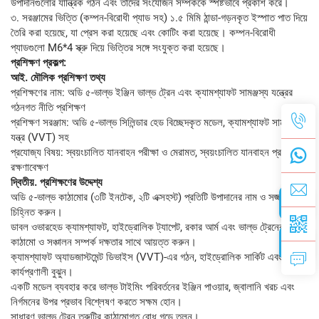
উপাদানগুলোর যান্ত্রিক গঠন এবং তাদের সংযোজন সম্পর্ককে স্পষ্টভাবে প্রকাশ করে।
৩. সরঞ্জামের ভিত্তি (কম্পন-বিরোধী প্যাড সহ) ১.৫ মিমি ঠান্ডা-গড়নকৃত ইস্পাত পাত দিয়ে
তৈরি করা হয়েছে, যা প্রেস করা হয়েছে এবং কোটিং করা হয়েছে। কম্পন-বিরোধী
প্যাডগুলো M6*4 স্ক্রু দিয়ে ভিত্তির সঙ্গে সংযুক্ত করা হয়েছে।
প্রশিক্ষণ প্রকল্প:
আই. মৌলিক প্রশিক্ষণ তথ্য
প্রশিক্ষণের নাম: অডি ৫-ভাল্ভ ইঞ্জিন ভাল্ভ ট্রেন এবং ক্যামশ্যাফট সামঞ্জস্য যন্ত্রের
গঠনগত নীতি প্রশিক্ষণ
প্রশিক্ষণ সরঞ্জাম: অডি ৫-ভাল্ভ সিলিন্ডার হেড বিচ্ছেদকৃত মডেল, ক্যামশ্যাফট সামঞ্জস্য
যন্ত্র (VVT) সহ
প্রযোজ্য বিষয়: স্বয়ংচালিত যানবাহন পরীক্ষা ও মেরামত, স্বয়ংচালিত যানবাহন প্রয়োগ ও
রক্ষণাবেক্ষণ
দ্বিতীয়. প্রশিক্ষণের উদ্দেশ্য
অডি ৫-ভাল্ভ কাঠামোর (৩টি ইনটেক, ২টি এক্সহস্ট) প্রতিটি উপাদানের নাম ও সজ্জা
চিহ্নিত করুন।
ডাবল ওভারহেড ক্যামশ্যাফট, হাইড্রোলিক ট্যাপেট, রকার আর্ম এবং ভাল্ভ ট্রেনের
কাঠামো ও সঞ্চালন সম্পর্ক দক্ষতার সাথে আয়ত্ত করুন।
ক্যামশ্যাফট অ্যাডজাস্টমেন্ট ডিভাইস (VVT)-এর গঠন, হাইড্রোলিক সার্কিট এবং
কার্যপ্রণালী বুঝুন।
একটি মডেল ব্যবহার করে ভাল্ভ টাইমিং পরিবর্তনের ইঞ্জিন পাওয়ার, জ্বালানি খরচ এবং
নির্গমনের উপর প্রভাব বিশ্লেষণ করতে সক্ষম হোন।
সাধারণ ভাল্ভ ট্রেন ত্রুটির কাঠামোগত বোধ গড়ে তুলুন।