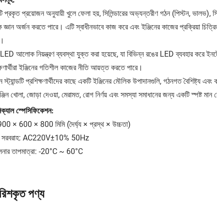
টি প্রকৃত প্রয়োজন অনুযায়ী খুলে ফেলা হয়, সিলিন্ডারের অভ্যন্তরীণ গঠন (পিস্টন, ভালভ), সি
্রিক জ্ঞান অর্জন করতে পারে। এটি স্বাধীনভাবে কাজ করে এবং ইঞ্জিনের কাজের প্রক্রিয়া চি
়।
LED আলোক নিয়ন্ত্রণ ব্যবস্থা যুক্ত করা হয়েছে, যা বিভিন্ন রঙের LED ব্যবহার করে ইনটেক
ক্ষণার্থীরা ইঞ্জিনের গতিশীল কাজের নীতি আয়ত্ত করতে পারে।
শন স্ট্যান্ডটি প্রশিক্ষণার্থীদের কাছে একটি ইঞ্জিনের মৌলিক উপাদানগুলি, গঠনগত বৈশিষ্ট্য এবং 
ঞ্জিন খোলা, জোড়া দেওয়া, মেরামত, রোগ নির্ণয় এবং সমস্যা সমাধানের জন্য একটি স্পষ্ট মান 
ক্যাল স্পেসিফিকেশন:
900 × 600 × 800 মিমি (দৈর্ঘ্য × প্রস্থ × উচ্চতা)
যুৎ সরবরাহ: AC220V±10% 50Hz
লনার তাপমাত্রা: -20°C ~ 60°C
ারিশকৃত পণ্য