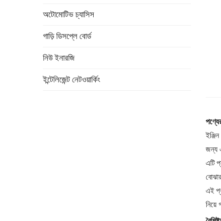
অটোমোটিভ চ্যাসিস
গাড়ি ডিসপ্লে বোর্ড
নিউ ইনারজি
ইন্টেলিজেন্ট নেটওয়ার্কিং
পণ্যে
ইঞ্জিন
জন্য 
এটি প
বোঝার
এই প্
নিয়ে
বৈশিষ্ট