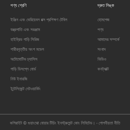
পণ্য শ্রেণি
দ্রুত লিঙ্ক
ইঞ্জিন এবং ভেরিয়েবল বক্স প্রশিক্ষণ টেবিল
হোমপেজ
যন্ত্রপাতি এবং সরঞ্জাম
পণ্য
হাইব্রিড গাড়ি সিরিজ
আমাদের সম্পর্কে
শারীরবৃত্তীয় অংশ মডেল
সংবাদ
অটোমোটিভ চ্যাসিস
ভিডিও
গাড়ি ডিসপ্লে বোর্ড
কনট্যাক্ট
নিউ ইনারজি
ইন্টেলিজেন্ট নেটওয়ার্কিং
কপিরাইট © গুয়াংঝো বোয়ার টিচিং ইনস্ট্রুমেন্ট কোং লিমিটেড। -
গোপনীয়তা নীতি