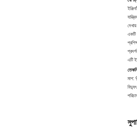
ইঞ্জিন
যান্ত
দেখায
একটি 
প্রশি
প্রদর্
এটি ই
তেকনি
মাপ: 
বিদ্
পরিচা
সুপ