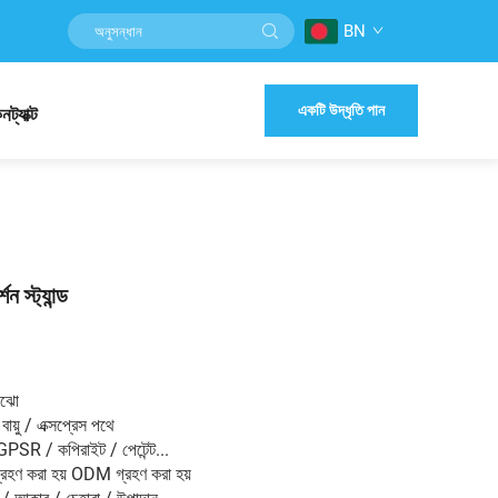
BN
একটি উদ্ধৃতি পান
নট্যাক্ট
শন স্ট্যান্ড
ংঝো
বায়ু / এক্সপ্রেস পথে
GPSR / কপিরাইট / পেটেন্ট...
হণ করা হয় ODM গ্রহণ করা হয়