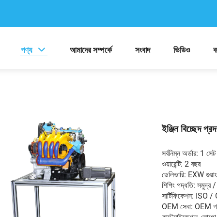
পণ্য
আমাদের সম্পর্কে
সংবাদ
ভিডিও
ক
ইঞ্জিন বিচ্ছেদ প্রদর্
সর্বনিম্ন অর্ডার: 1 সেট
ওয়ারেন্টি: 2 বছর
ডেলিভারি: EXW গুয়া
শিপিং পদ্ধতি: সমুদ্র / 
সার্টিফিকেশন: ISO / 
OEM সেবা: OEM গ্র