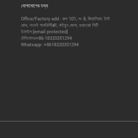
যোগাযোগের তথ্য
Office/Factory add : রুম 101, নং 8, জিয়ালিয়াং ইস্ট
রোড, লংগুই সাবডিস্ট্রিক্ট, বাইয়ুন জেলা, গুয়াংঝো সিটি
ইমেইল:
[email protected]
টেলিফোনঃ
+86-18320351294
Whatsapp :
+8618320351294