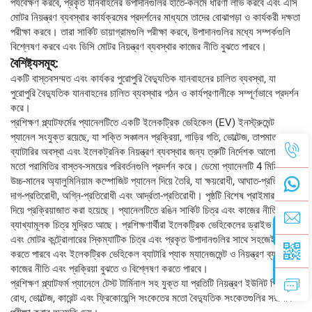
পর্যবেক্ষণ করবে, প্রকৃত যানবাহনের উপাদানগুলির হাতে-কলমে ধারণা লাভ করবে এবং এসি
মোটর নিয়ন্ত্রণ ব্যবস্থার কার্যক্রমের প্রদর্শনের মাধ্যমে তাদের বোঝাপড়া ও কার্যকরী দক্ষতা
পরীক্ষা করবে। তারা সার্কিট ডায়াগ্রামগুলি পরীক্ষা করবে, উপাদানগুলির মধ্যে সম্পর্কগুলি
বিশ্লেষণ করবে এবং ডিসি মোটর নিয়ন্ত্রণ ব্যবস্থার কাজের নীতি বুঝতে পারবে।
বৈশিষ্ট্যসমূহ:
একটি বাস্তবসম্মত এবং কার্যকর পুরোপুরি বৈদ্যুতিক যানবাহনের চালিত ব্যবস্থা, যা
পুরোপুরি বৈদ্যুতিক যানবাহনের চালিত ব্যবস্থার গঠন ও কার্যপ্রণালীকে সম্পূর্ণভাবে প্রদর্শন
করে।
প্রশিক্ষণ প্ল্যাটফর্মের প্যানেলটিতে একটি ইলেকট্রিক ভেহিকেল (EV) ইনস্ট্রুমেন্ট
প্যানেল সংযুক্ত রয়েছে, যা শক্তি সঞ্চালন প্রক্রিয়া, গাড়ির গতি, ভোল্টেজ, তাপমাত্রা,
ব্যাটারির অবস্থা এবং ইলেকট্রনিক নিয়ন্ত্রণ ব্যবস্থার জন্য ত্রুটি নির্দেশক আলোগুলির
মতো পরামিতির বাস্তব-সময়ের পরিবর্তনগুলি প্রদর্শন করে। ডেমো প্যানেলটি 4 মিমি পুরু
উচ্চ-মানের অ্যালুমিনিয়াম কম্পোজিট প্যানেল দিয়ে তৈরি, যা ক্ষয়রোধী, আঘাত-প্রতিরোধী,
দাগ-প্রতিরোধী, অগ্নি-প্রতিরোধী এবং আর্দ্রতা-প্রতিরোধী। পৃষ্ঠটি বিশেষ প্রাইমার কোটিং
দিয়ে প্রক্রিয়াজাত করা হয়েছে। প্যানেলটিতে রঙিন সার্কিট চিত্র এবং কাজের নীতির
ব্যাখ্যামূলক চিত্র মুদ্রিত আছে। প্রশিক্ষণার্থীরা ইলেকট্রিক ভেহিকেলের ড্রাইভ মোটর
এবং মোটর কন্ট্রোলারের স্কিম্যাটিক চিত্র এবং প্রকৃত উপাদানগুলির সাথে সহজেই তুলনা
করতে পারবে এবং ইলেকট্রিক ভেহিকেল ব্যাটারি প্যাক ম্যানেজমেন্ট ও নিয়ন্ত্রণ ব্যবস্থার
কাজের নীতি এবং প্রক্রিয়া বুঝতে ও বিশ্লেষণ করতে পারবে।
প্রশিক্ষণ প্ল্যাটফর্ম প্যানেলে টেস্ট টার্মিনাল সহ যুক্ত যা প্রতিটি নিয়ন্ত্রণ ইউনিট পিনে
রোধ, ভোল্টেজ, কারেন্ট এবং ফ্রিকোয়েন্সি সংকেতের মতো বৈদ্যুতিক সংকেতগুলির সরাসরি