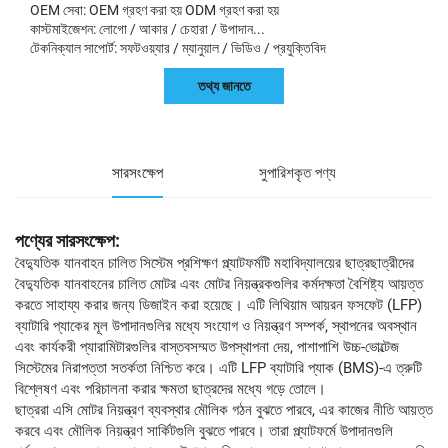
OEM সেবা: OEM গ্রহণ করা হয় ODM গ্রহণ করা হয়
কাস্টমাইজেশন: লোগো / আকার / চেহারা / উপাদান...
টেকনিক্যাল সাপোর্ট: সফটওয়্যার / ম্যানুয়াল / ভিডিও / প্রযুক্তিবিদ
তথ্য জানতে
সারসংক্ষেপ
সুপারিশকৃত পণ্য
পণ্যের সারসংক্ষেপ:
বৈদ্যুতিক যানবাহন চালিত সিস্টেম প্রশিক্ষণ প্ল্যাটফর্মটি মহাবিদ্যালয়ের ছাত্রছাত্রীদের
বৈদ্যুতিক যানবাহনের চালিত মোটর এবং মোটর নিয়ন্ত্রকগুলির কর্মদক্ষতা বৈশিষ্ট্য আয়ত্ত
করতে সাহায্য করার জন্য ডিজাইন করা হয়েছে। এটি লিথিয়াম আয়রন ফসফেট (LFP)
ব্যাটারি প্যাকের মূল উপাদানগুলির মধ্যে সংযোগ ও নিয়ন্ত্রণ সম্পর্ক, স্থাপনের অবস্থান
এবং কার্যকরী প্যারামিটারগুলির বাস্তবসম্মত উপস্থাপনা দেয়, পাশাপাশি উচ্চ-ভোল্টেজ
সিস্টেমের নিরাপত্তা সতর্কতা নিশ্চিত করে। এটি LFP ব্যাটারি প্যাক (BMS)-এ ত্রুটি
বিশ্লেষণ এবং পরিচালনা করার ক্ষমতা ছাত্রদের মধ্যে গড়ে তোলে।
ছাত্ররা এসি মোটর নিয়ন্ত্রণ ব্যবস্থার মৌলিক গঠন বুঝতে পারবে, এর কাজের নীতি আয়ত্ত
করবে এবং মৌলিক নিয়ন্ত্রণ সার্কিটগুলি বুঝতে পারবে। তারা প্ল্যাটফর্মে উপাদানগুলি