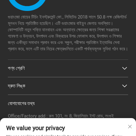
গুয়াংজো বোয়ের টিচিং ইনস্ট্রুমেন্ট কো., লিমিটেড 2018 সালে 50.8 লক্ষ রেজিস্টার্ড
মূলধন নিয়ে প্রতিষ্ঠিত হয়েছিল। এটি গুয়াংজোর বাইয়ুন জেলায় অবস্থিত।
কোম্পানিটি নতুন শক্তি যানবাহন এবং অন্যান্য ক্ষেত্রের জন্য শিক্ষা সরঞ্জামের
গবেষণা ও উন্নয়ন, উৎপাদন এবং বিক্রয়ের উপর ফোকাস করে, উৎপাদন ও শিক্ষার
জন্য একীভূত সমাধান প্রদান করে এবং স্কুল, পরীক্ষার প্রতিষ্ঠান ইত্যাদির সেবা
প্রদান করে, ফলে এটি তার নিচের ক্ষেত্রগুলিতে একটি পার্থক্যমূলক সুবিধা গঠন করে।
পণ্য শ্রেণি
দ্রুত লিঙ্ক
যোগাযোগের তথ্য
Office/Factory add : রুম 101, নং 8, জিয়ালিয়াং ইস্ট রোড, লংগুই
সাবডিস্ট্রিক্ট, বাইয়ুন জেলা, গুয়াংঝো সিটি
We value your privacy
ইমেইল:
[email protected]