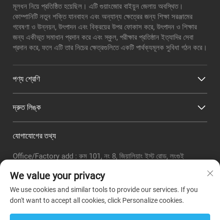
মূলধন নিয়ে প্রতিষ্ঠিত হয়েছিল। এটি গুয়াংজোর বাইয়ুন জেলায় অবস্থিত।
কোম্পানিটি নতুন শক্তি যানবাহন এবং অন্যান্য ক্ষেত্রের জন্য শিক্ষা সরঞ্জামের
গবেষণা ও উন্নয়ন, উৎপাদন এবং বিক্রয়ের উপর ফোকাস করে, উৎপাদন ও শিক্ষার
জন্য একীভূত সমাধান প্রদান করে এবং স্কুল, পরীক্ষার প্রতিষ্ঠান ইত্যাদির সেবা
প্রদান করে, ফলে এটি তার নিচের ক্ষেত্রগুলিতে একটি পার্থক্যমূলক সুবিধা গঠন করে।
পণ্য শ্রেণি
দ্রুত লিঙ্ক
যোগাযোগের তথ্য
Office/Factory add : রুম 101, নং 8, জিয়ালিয়াং ইস্ট রোড, লংগুই
সাবডিস্ট্রিক্ট, বাইয়ুন জেলা, গুয়াংঝো সিটি
We value your privacy
ইমেইল:
[email protected]
We use cookies and similar tools to provide our services. If you
টেলিফোনঃ
+86-18320351294
don't want to accept all cookies, click Personalize cookies.
Whatsapp :
+8618320351294