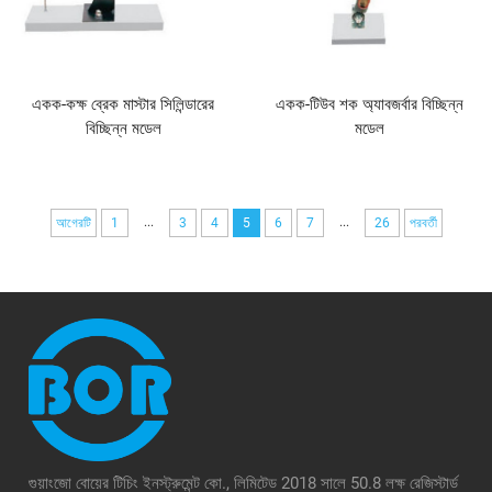
একক-কক্ষ ব্রেক মাস্টার সিলিন্ডারের
একক-টিউব শক অ্যাবজর্বার বিচ্ছিন্ন
বিচ্ছিন্ন মডেল
মডেল
...
...
আগেরটি
1
3
4
5
6
7
26
পরবর্তী
গুয়াংজো বোয়ের টিচিং ইনস্ট্রুমেন্ট কো., লিমিটেড 2018 সালে 50.8 লক্ষ রেজিস্টার্ড