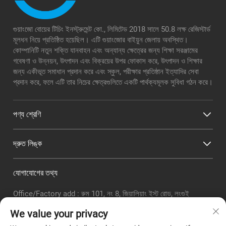
গুয়াংজো বোয়ের টিচিং ইনস্ট্রুমেন্ট কো., লিমিটেড 2018 সালে 50.8 লক্ষ রেজিস্টার্ড
মূলধন নিয়ে প্রতিষ্ঠিত হয়েছিল। এটি গুয়াংজোর বাইয়ুন জেলায় অবস্থিত।
কোম্পানিটি নতুন শক্তি যানবাহন এবং অন্যান্য ক্ষেত্রের জন্য শিক্ষা সরঞ্জামের
গবেষণা ও উন্নয়ন, উৎপাদন এবং বিক্রয়ের উপর ফোকাস করে, উৎপাদন ও শিক্ষার
জন্য একীভূত সমাধান প্রদান করে এবং স্কুল, পরীক্ষার প্রতিষ্ঠান ইত্যাদির সেবা
প্রদান করে, ফলে এটি তার নিচের ক্ষেত্রগুলিতে একটি পার্থক্যমূলক সুবিধা গঠন করে।
পণ্য শ্রেণি
দ্রুত লিঙ্ক
যোগাযোগের তথ্য
Office/Factory add : রুম 101, নং 8, জিয়ালিয়াং ইস্ট রোড, লংগুই
সাবডিস্ট্রিক্ট, বাইয়ুন জেলা, গুয়াংঝো সিটি
We value your privacy
ইমেইল:
[email protected]