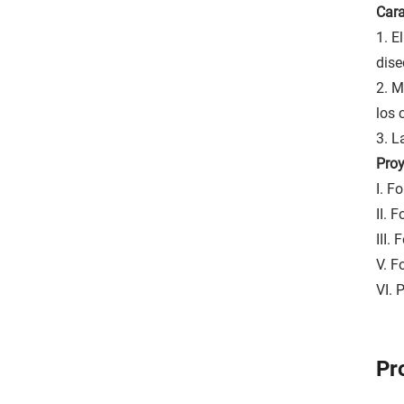
Cara
1. E
dise
2. M
los 
3. L
Proy
I. F
II. 
III.
V. F
VI. 
Pr