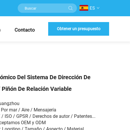
ES
Obtener un presupuesto
s
Contacto
ómico Del Sistema De Dirección De
 Piñón De Relación Variable
Guangzhou
 Por mar / Aire / Mensajería
E / ISO / GPSR / Derechos de autor / Patentes...
 Aceptamos OEM y ODM
: Logotipo / Tamaño / Aspecto / Material...