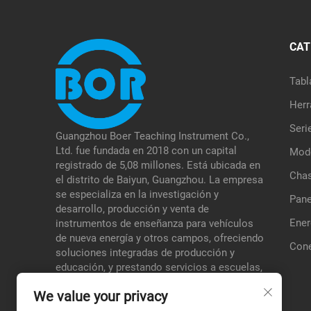
CAT
Tabl
Herr
Seri
Guangzhou Boer Teaching Instrument Co.,
Ltd. fue fundada en 2018 con un capital
Mode
registrado de 5,08 millones. Está ubicada en
Chas
el distrito de Baiyun, Guangzhou. La empresa
se especializa en la investigación y
Pane
desarrollo, producción y venta de
Ener
instrumentos de enseñanza para vehículos
de nueva energía y otros campos, ofreciendo
Cone
soluciones integradas de producción y
educación, y prestando servicios a escuelas,
instituciones de pruebas, etc., formando así
We value your privacy
una ventaja diferenciada en sus áreas
especializadas.