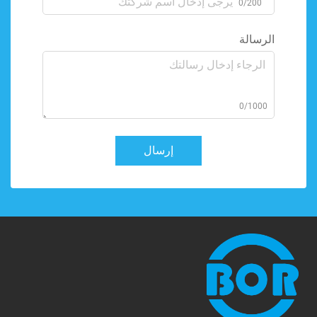
0/200
الرسالة
0/1000
إرسال