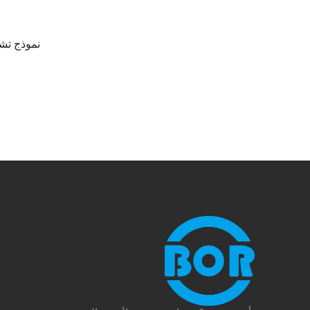
نموذج تش