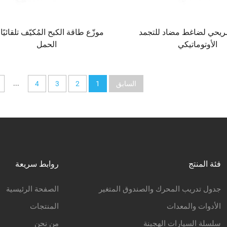
ريحي لضاغط مضاد للتجمد
موزّع طاقة الكبح المُكيّف تلقائيًا
الأوتوماتيكي
الحمل
...
السابق
1
2
3
4
فئة المنتج
روابط سريعة
جدول تدريب المحرك والصندوق المتغير
الصفحة الرئيسية
الأدوات والمعدات
المنتجات
سلسلة السيارات الهجينة
من نحن