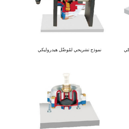
كي
نموذج تشريحي لمُوصِّل هيدروليكي