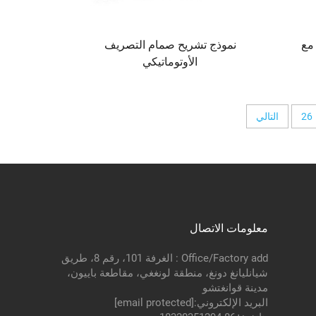
 مع
نموذج تشريح صمام التصريف
الأوتوماتيكي
26
التالي
معلومات الاتصال
Office/Factory add : الغرفة 101، رقم 8، طريق
شيانليانغ دونغ، منطقة لونغغي، مقاطعة باييون،
مدينة قوانغتشو
البريد الإلكتروني:
[email protected]