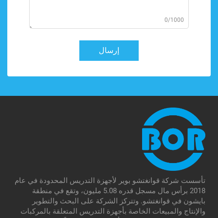
0/1000
إرسال
تأسست شركة قوانغتشو بوير لأجهزة التدريس المحدودة في عام
2018 برأس مال مسجل قدره 5.08 مليون، وتقع في منطقة
بايشون في قوانغتشو. وتتركز الشركة على البحث والتطوير
والإنتاج والمبيعات الخاصة بأجهزة التدريس المتعلقة بالمركبات