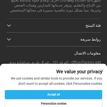
الكهربائية الجديدة وقطاعات أخرى، وتقدم حلولاً متكاملة تجمع
بين الإنتاج والتعليم، وتوفر خدماتها للمدارس وهيئات الفحص
وغيرها، مما يشكل ميزة تنافسية متميزة في مجالها المتخصص.
فئة المنتج
روابط سريعة
معلومات الاتصال
Office/Factory add : الغرفة 101، رقم 8، طريق شيانليانغ دونغ،
منطقة لونغغي، مقاطعة باييون، مدينة قوانغتشو
We value your privacy
البريد الإلكتروني:
[email protected]
هاتف:
+86-18320351294
We use cookies and similar tools to provide our services. If you
Whatsapp :
+8618320351294
don't want to accept all cookies, click Personalize cookies.
Accept all
حقوق النشر © شركة قوانغتشو بوير لتعليم الأجهزة المحدودة -
Personalize cookies
سياسة الخصوصية