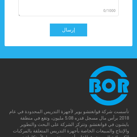
0/1000
إرسال
تأسست شركة قوانغتشو بوير لأجهزة التدريس المحدودة في عام
2018 برأس مال مسجل قدره 5.08 مليون، وتقع في منطقة
بايشون في قوانغتشو. وتتركز الشركة على البحث والتطوير
والإنتاج والمبيعات الخاصة بأجهزة التدريس المتعلقة بالمركبات