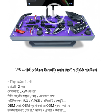
নিউ এনার্জি ভেহিকল ইলেকট্রিক্যাল সিস্টেম ট্রেনিং প্ল্যাটফর্ম
সর্বনিম্ন অর্ডার: 1 সেট
ওয়ারেন্টি: 2 বছর
ডেলিভারি: EXW গুয়াংঝো
শিপিং পদ্ধতি: সমুদ্র / বায়ু / এক্সপ্রেস পথে
সার্টিফিকেশন: ISO / GPSR / কপিরাইট / পেটেন্ট...
OEM সেবা: OEM গ্রহণ করা হয় ODM গ্রহণ করা হয়
কাস্টমাইজেশন: লোগো / আকার / চেহারা / উপাদান...