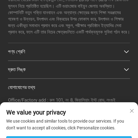
মূলধন নিয়ে প্রতিষ্ঠিত হয়েছিল। এটি গুয়াংজোর বাইয়ুন জেলায় অবস্থিত।
কোম্পানিটি নতুন শক্তি যানবাহন এবং অন্যান্য ক্ষেত্রের জন্য শিক্ষা সরঞ্জামের
গবেষণা ও উন্নয়ন, উৎপাদন এবং বিক্রয়ের উপর ফোকাস করে, উৎপাদন ও শিক্ষার
জন্য একীভূত সমাধান প্রদান করে এবং স্কুল, পরীক্ষার প্রতিষ্ঠান ইত্যাদির সেবা
প্রদান করে, ফলে এটি তার নিচের ক্ষেত্রগুলিতে একটি পার্থক্যমূলক সুবিধা গঠন করে।
পণ্য শ্রেণি
দ্রুত লিঙ্ক
যোগাযোগের তথ্য
Office/Factory add : রুম 101, নং 8, জিয়ালিয়াং ইস্ট রোড, লংগুই
সাবডিস্ট্রিক্ট, বাইয়ুন জেলা, গুয়াংঝো সিটি
We value your privacy
ইমেইল:
[email protected]
We use cookies and similar tools to provide our services. If you
টেলিফোনঃ
+86-18320351294
don't want to accept all cookies, click Personalize cookies.
Whatsapp :
+8618320351294