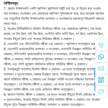
বৈশিষ্ট্যসমূহ:
1. প্রধান উপাদানগুলি একটি প্রশিক্ষণ প্ল্যাটফর্মে মাউন্ট করা হয়, যা বিদ্যুৎ বন্ধ হওয়ার
পরে অপসারণ, সংযোজন এবং মেরামতের প্রশিক্ষণ সুবিধাজনক করে, যাতে ছাত্ররা আলোক
এবং বৈদ্যুতিক সিস্টেম উপাদানগুলির অপসারণ ও সংযোজনের গুরুত্বপূর্ণ বিষয়গুলি আয়ত্ত
করতে পারে।
2. পাওয়ার ডিস্ট্রিবিউশন মডিউল সিস্টেমের পরীক্ষা এবং মেরামতের প্রশিক্ষণ, যার মধ্যে
রয়েছে লো বিম রিলে, হাই বিম রিলে, ডে-টাইম রানিং লাইট রিলে, হর্ন রিলে, ওয়াইপার রিলে,
পাওয়ার উইন্ডো রিলে এবং পাওয়ার ফিউজের পরীক্ষা ও মেরামত।
3. হেডলাইট এবং টেইললাইটের পরীক্ষা এবং মেরামত। প্রশিক্ষণে অন্তর্ভুক্ত রয়েছে:
4. হেডলাইট অ্যাসেম্বলির অপসারণ ও সংযোজন, হেডলাইট নিয়ন্ত্রণ সার্কিটের পরীক্ষা ও
মেরামত, টেইললাইট অ্যাসেম্বলির অপসারণ ও সংযোজন, টেইললাইট নিয়ন্ত্রণ সার্কিটের
পরীক্ষা ও মেরামত, লাইট কম্বিনেশন সুইচের অপসারণ ও সংযোজন এবং নিয়ন্ত্রণ সার্কিটের
পরীক্ষা, এবং লাইট কন্ট্রোল মডিউলের বাহ্যিক সার্কিটের পরীক্ষা ও মেরামত।
5. ইনস্ট্রুমেন্ট ক্লাস্টার সিস্টেম পরীক্ষা ও মেরামত: এর মধ্যে ইনস্ট্রুমেন্ট ক্লাস্টারের
অপসারণ ও পুনঃসংযোজন, দরজার নিয়ন্ত্রণ আলো, ইনস্ট্রুমেন্ট সূচক আলো এবং সতর্কতা
আলো সার্কিটের পরীক্ষা ও মেরামত এবং নিয়ন্ত্রণ সার্কিট সংযোগ লজিকের বিশ্লেষণ
অন্তর্ভুক্ত। হর্ন সিস্টেম পরীক্ষা ও মেরামত: এর মধ্যে হর্নের অপসারণ ও পুনঃসংযোজন,
নিয়ন্ত্রণ সার্কিট পরীক্ষা এবং হর্নের ডেসিবেল পরীক্ষা অন্তর্ভুক্ত।
6. জানালা সিস্টেম পরীক্ষা ও মেরামত: এর মধ্যে পাওয়ার উইন্ডো লিফট মোটরের অপসারণ
ও পুনঃসংযোজন, পাওয়ার উইন্ডো লিফট মোটর সার্কিটের পরীক্ষা ও মেরামত এবং পাওয়ার
উইন্ডো সুইচ নিয়ন্ত্রণ সার্কিটের পরীক্ষা, অপসারণ ও মেরামত অন্তর্ভুক্ত।