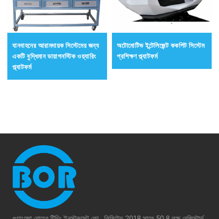
যানবাহনের আরামদায়ক সিস্টেমের জন্য
অটোমোটিভ ইন্টেলিজেন্ট ককপিট সিস্টেম
একটি বুদ্ধিমান ডায়াগনস্টিক ওয়্যারিং
প্রশিক্ষণ প্ল্যাটফর্ম
প্ল্যাটফর্ম
গুয়াংজো বোয়ের টিচিং ইনস্ট্রুমেন্ট কো., লিমিটেড 2018 সালে 50.8 লক্ষ রেজিস্টার্ড