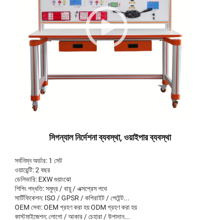
সিগন্যাল নির্দেশনা ব্যবস্থা, ওয়াইপার ব্যবস্থা
সর্বনিম্ন অর্ডার: 1 সেট
ওয়ারেন্টি: 2 বছর
ডেলিভারি: EXW গুয়াংঝো
শিপিং পদ্ধতি: সমুদ্র / বায়ু / এক্সপ্রেস পথে
সার্টিফিকেশন: ISO / GPSR / কপিরাইট / পেটেন্ট...
OEM সেবা: OEM গ্রহণ করা হয় ODM গ্রহণ করা হয়
কাস্টমাইজেশন: লোগো / আকার / চেহারা / উপাদান...