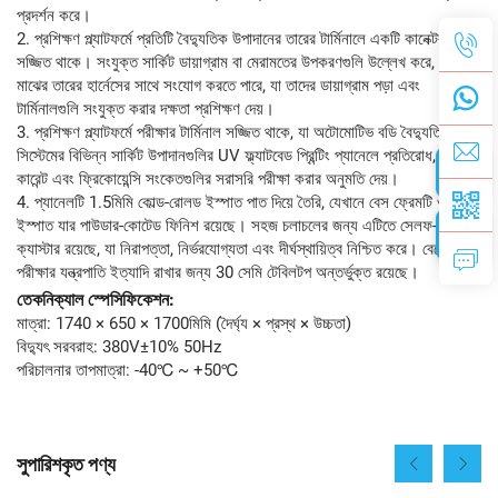
প্রদর্শন করে।
2. প্রশিক্ষণ প্ল্যাটফর্মে প্রতিটি বৈদ্যুতিক উপাদানের তারের টার্মিনালে একটি কানেক্টর
সজ্জিত থাকে। সংযুক্ত সার্কিট ডায়াগ্রাম বা মেরামতের উপকরণগুলি উল্লেখ করে, ছাত্ররা
মাঝের তারের হার্নেসের সাথে সংযোগ করতে পারে, যা তাদের ডায়াগ্রাম পড়া এবং
টার্মিনালগুলি সংযুক্ত করার দক্ষতা প্রশিক্ষণ দেয়।
3. প্রশিক্ষণ প্ল্যাটফর্মে পরীক্ষার টার্মিনাল সজ্জিত থাকে, যা অটোমোটিভ বডি বৈদ্যুতিক
সিস্টেমের বিভিন্ন সার্কিট উপাদানগুলির UV ফ্ল্যাটবেড প্রিন্টিং প্যানেলে প্রতিরোধ, ভোল্টেজ,
কারেন্ট এবং ফ্রিকোয়েন্সি সংকেতগুলির সরাসরি পরীক্ষা করার অনুমতি দেয়।
4. প্যানেলটি 1.5মিমি কোল্ড-রোলড ইস্পাত পাত দিয়ে তৈরি, যেখানে বেস ফ্রেমটি ওয়েল্ডেড
ইস্পাত যার পাউডার-কোটেড ফিনিশ রয়েছে। সহজ চলাচলের জন্য এটিতে সেলফ-লকিং
ক্যাস্টার রয়েছে, যা নিরাপত্তা, নির্ভরযোগ্যতা এবং দীর্ঘস্থায়িত্ব নিশ্চিত করে। বেসে নথি,
পরীক্ষার যন্ত্রপাতি ইত্যাদি রাখার জন্য 30 সেমি টেবিলটপ অন্তর্ভুক্ত রয়েছে।
তেকনিক্যাল স্পেসিফিকেশন:
মাত্রা: 1740 × 650 × 1700মিমি (দৈর্ঘ্য × প্রস্থ × উচ্চতা)
বিদ্যুৎ সরবরাহ: 380V±10% 50Hz
পরিচালনার তাপমাত্রা: -40℃ ~ +50℃
সুপারিশকৃত পণ্য