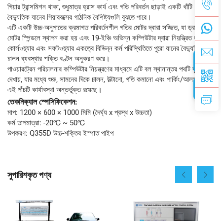
গিয়ার ট্রান্সমিশন থাকা, শুধুমাত্র হ্রাস কার্য এবং গতি পরিবর্তন ছাড়াই একটি খাঁটি
বৈদ্যুতিক যানের গিয়ারবক্সের গাঠনিক বৈশিষ্ট্যগুলি বুঝতে পারে।
এটি একটি উচ্চ-অনুপাতের ক্রমাগত পরিবর্তনশীল গতির মোটর দ্বারা সজ্জিত, যা ড্রাইভ
মোটর স্পিন্ডলে স্থাপন করা হয় এবং 19-ইঞ্চি অভিন্ন কম্পিউটার দ্বারা নিয়ন্ত্রিত হয়।
কোর্সওয়্যার এবং সফটওয়্যার একত্রে বিভিন্ন কর্ম পরিস্থিতিতে পুরো যানের বৈদ্যুতিক
চালন ব্যবস্থার শক্তি বণ্টন অনুকরণ করে।
পাওয়ারট্রেন পরিচালনার কম্পিউটার নিয়ন্ত্রণের মাধ্যমে এটি বল স্থানান্তর পথটি দৃশ্যত
দেখায়, যার মধ্যে শুরু, সামনের দিকে চালন, উল্টানো, গতি কমানো এবং পার্কিং/আলস্য—
এই পাঁচটি কার্যাবস্থা অন্তর্ভুক্ত রয়েছে।
তেকনিক্যাল স্পেসিফিকেশন:
মাপ: 1200 × 600 × 1000 মিমি (দৈর্ঘ্য x প্রস্থ x উচ্চতা)
কর্ম তাপমাত্রা: -20℃ ~ 50℃
উপকরণ: Q355D উচ্চ-শক্তির ইস্পাত পাইপ
সুপারিশকৃত পণ্য