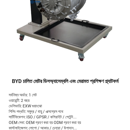
BYD চালিত মোটর ডিসঅ্যাসেম্বলি এবং মেরামত প্রশিক্ষণ প্ল্যাটফর্ম
সর্বনিম্ন অর্ডার: 1 সেট
ওয়ারেন্টি: 2 বছর
ডেলিভারি: EXW গুয়াংঝো
শিপিং পদ্ধতি: সমুদ্র / বায়ু / এক্সপ্রেস পথে
সার্টিফিকেশন: ISO / GPSR / কপিরাইট / পেটেন্ট...
OEM সেবা: OEM গ্রহণ করা হয় ODM গ্রহণ করা হয়
কাস্টমাইজেশন: লোগো / আকার / চেহারা / উপাদান...