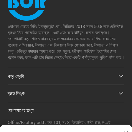
গুয়াংজো বোয়ের টিচিং ইনস্ট্রুমেন্ট কো., লিমিটেড 2018 সালে 50.8 লক্ষ রেজিস্টার্ড
মূলধন নিয়ে প্রতিষ্ঠিত হয়েছিল। এটি গুয়াংজোর বাইয়ুন জেলায় অবস্থিত।
কোম্পানিটি নতুন শক্তি যানবাহন এবং অন্যান্য ক্ষেত্রের জন্য শিক্ষা সরঞ্জামের
গবেষণা ও উন্নয়ন, উৎপাদন এবং বিক্রয়ের উপর ফোকাস করে, উৎপাদন ও শিক্ষার
জন্য একীভূত সমাধান প্রদান করে এবং স্কুল, পরীক্ষার প্রতিষ্ঠান ইত্যাদির সেবা
প্রদান করে, ফলে এটি তার নিচের ক্ষেত্রগুলিতে একটি পার্থক্যমূলক সুবিধা গঠন করে।
পণ্য শ্রেণি
দ্রুত লিঙ্ক
যোগাযোগের তথ্য
Office/Factory add : রুম 101, নং 8, জিয়ালিয়াং ইস্ট রোড, লংগুই
সাবডিস্ট্রিক্ট, বাইয়ুন জেলা, গুয়াংঝো সিটি