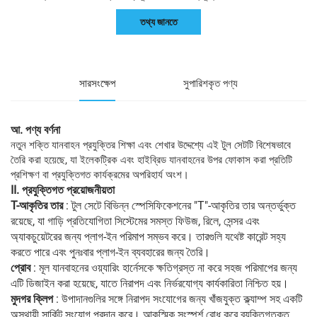
তথ্য জানতে
সারসংক্ষেপ
সুপারিশকৃত পণ্য
আ. পণ্য বর্ণনা
নতুন শক্তি যানবাহন প্রযুক্তির শিক্ষা এবং শেখার উদ্দেশ্যে এই টুল সেটটি বিশেষভাবে
তৈরি করা হয়েছে, যা ইলেকট্রিক এবং হাইব্রিড যানবাহনের উপর ফোকাস করা প্রতিটি
প্রশিক্ষণ বা প্রযুক্তিগত কার্যক্রমের অপরিহার্য অংশ।
II. প্রযুক্তিগত প্রয়োজনীয়তা
T-আকৃতির তার
: টুল সেটে বিভিন্ন স্পেসিফিকেশনের "T"-আকৃতির তার অন্তর্ভুক্ত
রয়েছে, যা গাড়ি প্রতিযোগিতা সিস্টেমের সমস্ত ফিউজ, রিলে, সেন্সর এবং
অ্যাকচুয়েটরের জন্য প্লাগ-ইন পরিমাপ সম্ভব করে। তারগুলি যথেষ্ট কারেন্ট সহ্য
করতে পারে এবং পুনঃবার প্লাগ-ইন ব্যবহারের জন্য তৈরি।
প্রোব
: মূল যানবাহনের ওয়্যারিং হার্নেসকে ক্ষতিগ্রস্ত না করে সহজ পরিমাপের জন্য
এটি ডিজাইন করা হয়েছে, যাতে নিরাপদ এবং নির্ভরযোগ্য কার্যকারিতা নিশ্চিত হয়।
মুদগর ক্লিপ
: উপাদানগুলির সঙ্গে নিরাপদ সংযোগের জন্য খাঁজযুক্ত ক্ল্যাম্প সহ একটি
অস্থায়ী সার্কিট সংযোগ প্রদান করে। আকস্মিক সংস্পর্শ রোধ করে ব্যক্তিগতকৃত