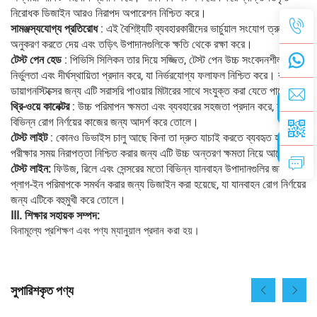
নিরোধক ডিজাইন আরও নিরাপদ অপারেশন নিশ্চিত করে।
সামঞ্জস্যযোগ্য প্রতিরোধ
: এই বৈশিষ্ট্যটি ব্যবহারকারীদের ভার্চুয়াল সংযোগ ত্রুটি
অনুকরণ করতে দেয় এবং তড়িৎ উপাদানগুলিকে ক্ষতি থেকে রক্ষা করে।
টেস্ট পেন হেড
: পিভিসি সিলিকন তার দিয়ে সজ্জিত, টেস্ট পেন উচ্চ সংবেদনশীলতা,
নির্ভুলতা এবং দীর্ঘস্থায়িতা প্রদান করে, যা নির্ভরযোগ্য ফলাফল নিশ্চিত করে। কার্যকর
ডায়াগনস্টিক্সের জন্য এটি সরাসরি পাওয়ার মিটারের সাথে সংযুক্ত করা যেতে পারে।
থ্রি-ওয়ে কানেক্টর
: উচ্চ পরিমাপন ক্ষমতা এবং ব্যবহারের সহজতা প্রদান করে, যা
বিভিন্ন রোগ নির্ণয়ের কাজের জন্য আদর্শ করে তোলে।
টেস্ট লাইট
: কোনও ডিভাইস চালু আছে কিনা তা দ্রুত যাচাই করতে ব্যবহৃত হয়।
পরীক্ষার সময় নিরাপত্তা নিশ্চিত করার জন্য এটি উচ্চ অন্তরণ ক্ষমতা নিয়ে আসে।
টেস্ট লাইন:
ফিউজ, রিলে এবং সেন্সরের মতো বিভিন্ন যানবাহন উপাদানগুলির জন্য
প্লাগ-ইন পরিমাপকে সমর্থন করার জন্য ডিজাইন করা হয়েছে, যা যানবাহন রোগ নির্ণয়ের
জন্য এটিকে বহুমুখী করে তোলে।
III. শিক্ষার সহায়ক সম্পদ:
বিনামূল্যে প্রশিক্ষণ এবং পণ্য ম্যানুয়াল প্রদান করা হয়।
সুপারিশকৃত পণ্য