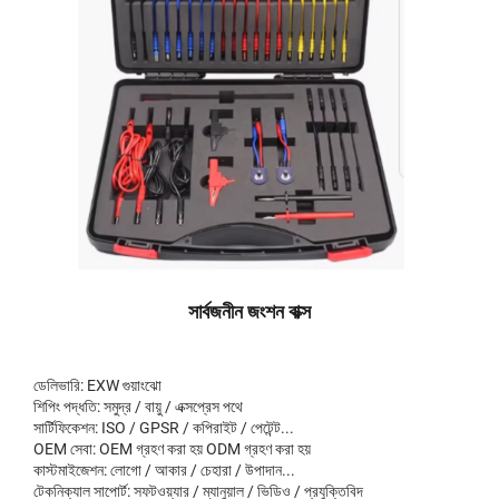
সার্বজনীন জংশন বাক্স
ডেলিভারি: EXW গুয়াংঝো
শিপিং পদ্ধতি: সমুদ্র / বায়ু / এক্সপ্রেস পথে
সার্টিফিকেশন: ISO / GPSR / কপিরাইট / পেটেন্ট...
OEM সেবা: OEM গ্রহণ করা হয় ODM গ্রহণ করা হয়
কাস্টমাইজেশন: লোগো / আকার / চেহারা / উপাদান...
টেকনিক্যাল সাপোর্ট: সফটওয়্যার / ম্যানুয়াল / ভিডিও / প্রযুক্তিবিদ