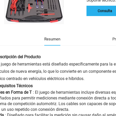
Soporte técnico
Consulta
Resumen
P
escripción del Producto
 juego de herramientas está diseñado específicamente para la e
culos de nueva energía, lo que lo convierte en un componente e
ico centrado en vehículos eléctricos e híbridos.
Requisitos Técnicos
les en Forma de T
: El juego de herramientas incluye diversas es
ñados para permitir mediciones mediante conexión directa a todo
ema de competición automotriz. Los cables son capaces de sopor
 un uso repetido con conexión directa.
da
: Diseñado para facilitar la medición sin causar daño al arné