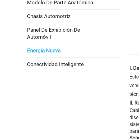
Modelo De Parte Anatómica
Chasis Automotriz
Panel De Exhibición De
Automóvil
Energía Nueva
Conectividad Inteligente
I. D
Este
vehí
técn
II. 
Cab
dise
sist
para
Son