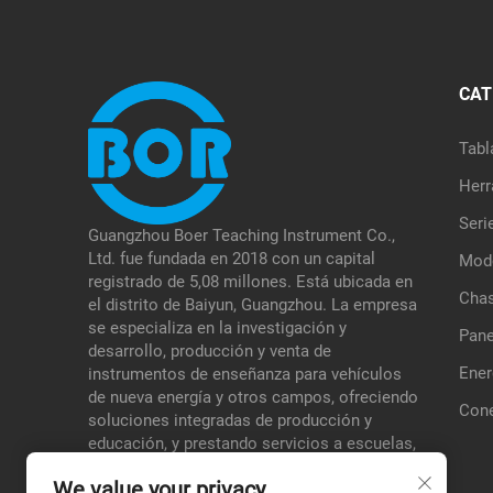
CAT
Tabl
Herr
Seri
Guangzhou Boer Teaching Instrument Co.,
Ltd. fue fundada en 2018 con un capital
Mode
registrado de 5,08 millones. Está ubicada en
Chas
el distrito de Baiyun, Guangzhou. La empresa
se especializa en la investigación y
Pane
desarrollo, producción y venta de
Ener
instrumentos de enseñanza para vehículos
de nueva energía y otros campos, ofreciendo
Cone
soluciones integradas de producción y
educación, y prestando servicios a escuelas,
instituciones de pruebas, etc., formando así
We value your privacy
una ventaja diferenciada en sus áreas