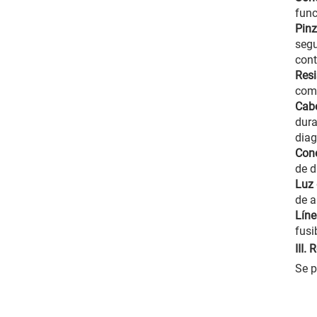
func
Pinz
segu
cont
Resi
comp
Cab
dura
diag
Cone
de d
Luz
de a
Líne
fusi
III.
Se p