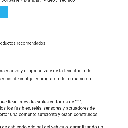
: Software / Manual / Vídeo / Técnico
roductos recomendados
nseñanza y el aprendizaje de la tecnología de
sencial de cualquier programa de formación o
pecificaciones de cables en forma de "T",
s los fusibles, relés, sensores y actuadores del
tar una corriente suficiente y están construidos
s de cableado original del vehículo, garantizando un