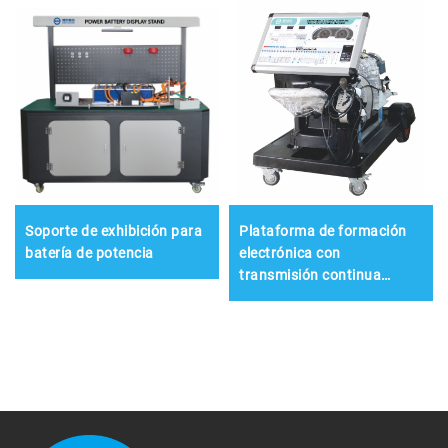
Soporte de exhibición para
Plataforma de formación
batería de potencia
electrónica con
transmisión continua
variable (CVT)