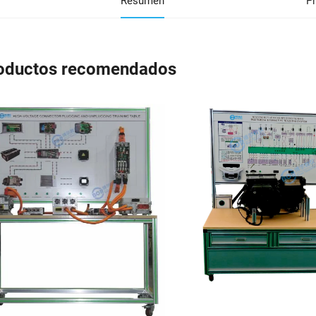
Resumen
P
oductos recomendados