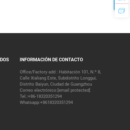
IDOS
INFORMACIÓN DE CONTACTO
Office/Factory add : Habitación 101, N.º 8,
Calle Xialiang Este, Subdistrito Longgui,
Distrito Baiyun, Ciudad de Guangzhou
Correo electrónico:
[email protected]
Tel.:
+86-18320351294
Whatsapp:
+8618320351294