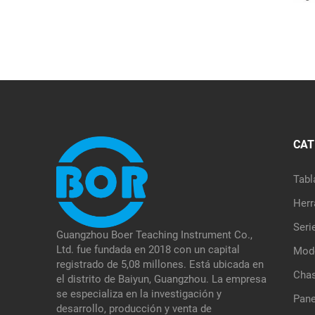
CAT
Tabl
Herr
Seri
Guangzhou Boer Teaching Instrument Co.,
Ltd. fue fundada en 2018 con un capital
Mode
registrado de 5,08 millones. Está ubicada en
Chas
el distrito de Baiyun, Guangzhou. La empresa
se especializa en la investigación y
Pane
desarrollo, producción y venta de