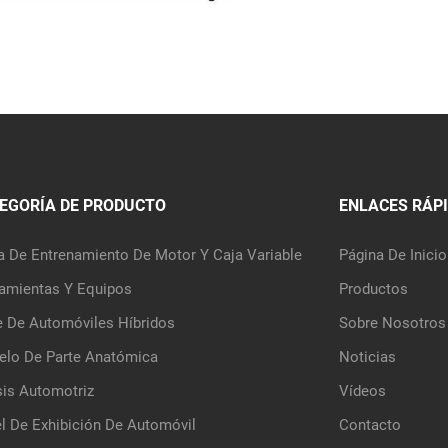
EGORÍA DE PRODUCTO
ENLACES RÁP
a De Entrenamiento De Motor Y Caja Variable
Página De Inicio
amientas Y Equipos
Productos
e De Automóviles Híbridos
Sobre Nosotros
lo De Parte Anatómica
Noticias
is Automotriz
Vídeos
l De Exhibición De Automóvil
Contacto