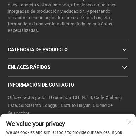
nueva energía y otros campos, ofreciendo soluciones
integradas de producción y educación, y prestando
servicios a escuelas, instituciones de pruebas, etc.,
formando así una ventaja diferenciada en sus áreas
especializadas.
CATEGORÍA DE PRODUCTO
ENLACES RÁPIDOS
INFORMACIÓN DE CONTACTO
Office/Factory add : Habitación 101, N.º 8, Calle Xialiang
Este, Subdistrito Longgui, Distrito Baiyun, Ciudad de
Guangzhou
Correo electrónico:
[email protected]
We value your privacy
Tel.:
+86-18320351294
We use cookies and similar tools to provide our services. If you