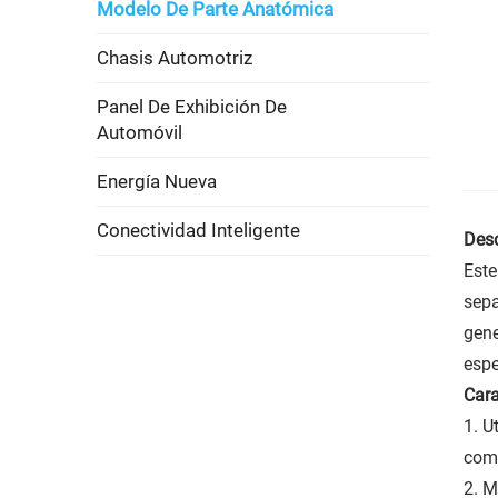
Modelo De Parte Anatómica
Chasis Automotriz
Panel De Exhibición De
Automóvil
Energía Nueva
Conectividad Inteligente
Desc
Este
sepa
gene
espe
Cara
1. U
comp
2. M