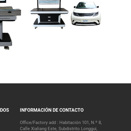
IDOS
INFORMACIÓN DE CONTACTO
Office/Factory add : Habitación 101, N.º 8,
Calle Xialiang Este, Subdistrito Longgui,