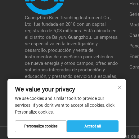
Herr
Seri
Guangzhou Boer Teaching Instrument Co.,
Ltd. fue fundada en 2018 con un capital
Mode
registrado de 5,08 millones. Está ubicada en
Chas
el distrito de Baiyun, Guangzhou. La empresa
se especializa en la investigación y
Pane
desarrollo, producción y venta de
Ener
instrumentos de enseñanza para vehículos
de nueva energía y otros campos, ofreciendo
Cone
soluciones integradas de producción y
educación, y prestando servicios a escuelas,
instituciones de pruebas, etc., formando así
We value your privacy
una ventaja diferenciada en sus áreas
especializadas.
We use cookies and similar tools to provide our
services. If you don't want to accept all cookies, click
Personalize cookies.
Personalize cookies
Accept all
Derechos de a