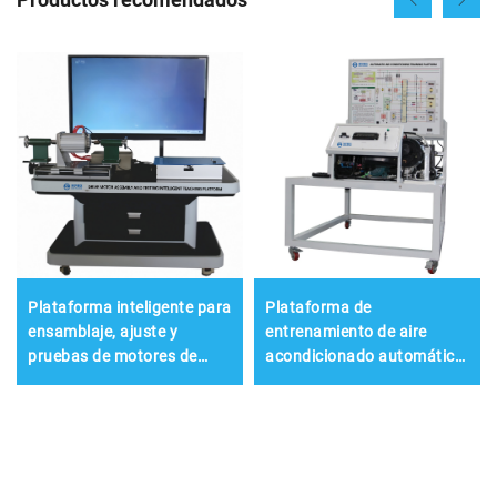
Plataforma inteligente para
Plataforma de
ensamblaje, ajuste y
entrenamiento de aire
pruebas de motores de
acondicionado automático
accionamiento
- Passat B5