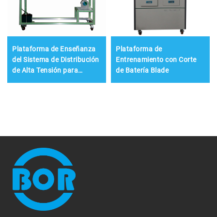
Plataforma de Enseñanza
Plataforma de
del Sistema de Distribución
Entrenamiento con Corte
de Alta Tensión para
de Batería Blade
Vehículos de Nueva Energía