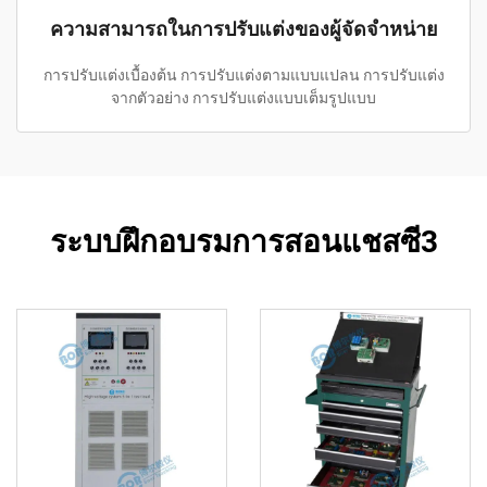
ความสามารถในการปรับแต่งของผู้จัดจำหน่าย
การปรับแต่งเบื้องต้น การปรับแต่งตามแบบแปลน การปรับแต่ง
จากตัวอย่าง การปรับแต่งแบบเต็มรูปแบบ
ระบบฝึกอบรมการสอนแชสซี3