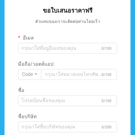
ขอใบเสนอราคาฟรี
ตัวแทนของเราจะติดต่อท่านโดยเร็ว
อีเมล
0/100
มือถือ/วอตส์แอป
Code
0/100
ชื่อ
0/100
ชื่อบริษัท
0/200