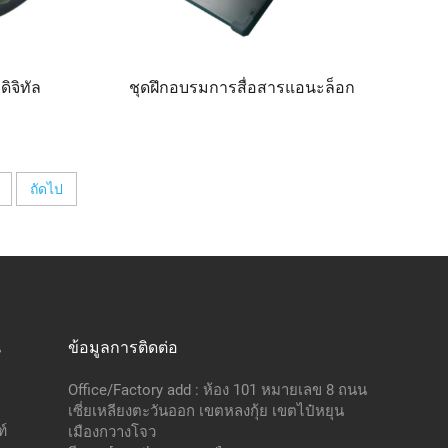
ิจิทัล
ชุดฝึกอบรมการสื่อสารแอนะล็อก
ถัดไป
น
ข้อมูลการติดต่อ
Office/Factory add : ห้อง 101 หมายเลข 8 ถนน
เซี่ยเหลียงตะวันออก เขตหลงกุ้ย เขตไป๋หยุน
์
เมืองกวางโจว