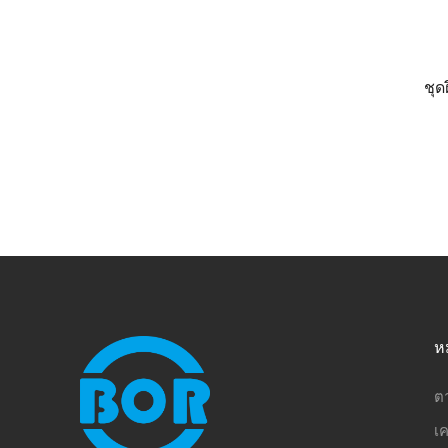
ชุด
ห
ต
เค