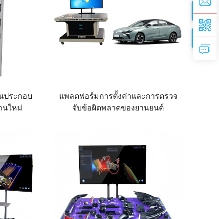
วนประกอบ
แพลตฟอร์มการตั้งค่าและการตรวจ
านใหม่
จับข้อผิดพลาดของยานยนต์