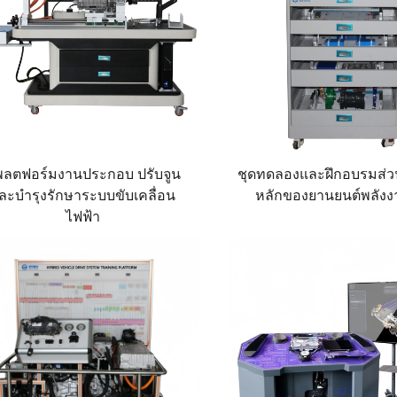
ลตฟอร์มงานประกอบ ปรับจูน
ชุดทดลองและฝึกอบรมส่
ละบำรุงรักษาระบบขับเคลื่อน
หลักของยานยนต์พลังง
ไฟฟ้า