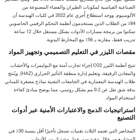
الصناعية القياسية لمكونات الطيران والفضاء المصنوعة من
الألومنيوم. ووجد استطلاع أُجري عام 2022 في كليات الهندسة أن
84٪ من الطلاب الذين يستخدمون أنظمة التحكم الرقمي الحاسوبي
تمكنوا من برمجة مسارات الأدوات بشكل مستقل خلال 12 ساعة
تدريب فقط، مقارنة بـ 56٪ مع المخارط اليدوية.
مقصات الليزر في التعليم التصميمي وتجهيز المواد
تتيح أنظمة الليزر CO2 إجراء تجارب آمنة مع البوليمرات والأخشاب
والمعادن الرقيقة، وتعليم إدارة منطقة التأثير الحراري (HAZ). ويُنتج
طلاب الهندسة المعمارية في الجامعات التقنية نماذج مصغرة للمباني
بدقة شق تقل عن 0.2 مم بشكل روتيني، مما يوضح مبادئ كفاءة
استخدام المواد.
استراتيجيات الدمج والاعتبارات الأمنية عبر أدوات
التصنيع
المحاضر التي تعتمد الثلاث تقنيات تسجل تأخيرًا أقل بنسبة 30٪ في
المشاريع من خلال تنفيذ سير عمل مشترك بين الأدوات: