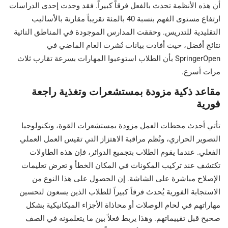
أن هذه الأنظمة تحدث بالفعل فرقاً كبيراً. فقد وجدت إحدى الدراسات
ارتفاع مستوى الفهم بنسبة 40 بالمئة تقريباً مقارنة بالأساليب
التقليدية للتدريس. وحققت المدارس الموجودة في المناطق النائية
نتائج أفضل، حيث أفادت بيانات نُشرت العام الماضي في
SpringerOpen بأن الطلاب استوعبوا المهارات بسرعة تقارب ثلاث
مرات أسرع.
مقاعد ذكية مزودة بمستشعرات وتغذية راجعة
فورية
تأتي أحدث محطات العمل مزودة بمستشعرات القوة، وتكنولوجيا
التصوير الحراري، ونُظم مراقبة الاهتزاز التي تقيس العمل العملي
الفعلي. عندما يقوم الطلاب بتجميع الدوائر، فإن هذه الطاولات
تكتشف عند تركيب المكونات في المكان الخطأ و تعرض تعليمات
الإصلاح مباشرة على الشاشة. إن الحصول على هذا النوع من
الاستجابة الفورية يُحدث فرقاً كبيراً للطلاب الذين يسعون لتحسين
مهاراتهم في لحام الوصلات أو محاذاة الأجزاء الميكانيكية بشكل
صحيح قبل تقييماتهم. وهذا يربط فعلاً بين ما يتعلمونه في الصف