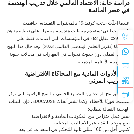
دراسة حالة: الاعتماد العالمي خلال تدريب الهندسة
في عصر الجائحة
عندما أخلّت جائحة كوفيد-19 بالمختبرات التقليدية، حافظت
الجامعات التي تستخدم محطات هندسية محمولة على تغطية مناهج
بنسبة 89٪ مقابل 52٪ في المؤسسات التي اعتمدت فقط على
المحاكاة (تقرير التعليم الهندسي العالمي 2023). وقد حال هذا النهج
الهجين العملي دون حدوث فجوات في المهارات في مجالات حيوية
مثل برمجة الأنظمة المدمجة.
دمج الأدوات المادية مع المحاكاة الافتراضية
والتدريب المرئي
تجمع البرامج الرائدة بين التصنيع الحسي والنسخ الرقمية التي توفر
تصحيحًا فوريًا للأخطاء. وكما تشير أبحاث EDUCAUSE، فإن البيئات
الهجينة الفعالة تتطلب:
سير عمل متزامن بين المكونات المادية والافتراضية
تتبع موحد للتقدم عبر الأساليب المختلفة
كمون أقل من 100 مللي ثانية للتحكم في المعدات عن بعد