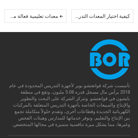
كيفية اختيار المعدات التدريسية المناسبة لمختبرات السيارات
معدات تعليمية فعالة من حيث التكلفة للدول النامية
تأسست شركة قوانغتشو بوير لأجهزة التدريس المحدودة في عام
2018 برأس مال مسجل قدره 5.08 مليون، وتقع في منطقة
بايشون في قوانغتشو. وتتركز الشركة على البحث والتطوير
والإنتاج والمبيعات الخاصة بأجهزة التدريس المتعلقة بالمركبات
الكهربائية الجديدة وقطاعات أخرى، وتقدم حلولاً متكاملة تجمع
بين الإنتاج والتعليم، وتوفر خدماتها للمدارس وهيئات الفحص
وغيرها، مما يشكل ميزة تنافسية متميزة في مجالها المتخصص.