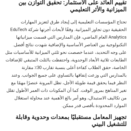
تقييم العائد على الاستثمار: تحقيق التوازن بين
الميزانية والأثر التعليمي
تحتاج المؤسسات التعليمية إلى إيجاد طرق لتعزيز المهارات
الحقيقية دون تجاوز الميزانية. وفقًا لأبحاث أجرتها شركة EduTech
Analytics العام الماضي، فإن المدارس التي قسمت ميزانياتها
التكنولوجية بين العناصر الأساسية والإضافية شهدت نتائج أفضل.
على وجه التحديد، عندما خصصت نحو ثلثي الميزانية للأساسيات مثل
الطابعات ثلاثية الأبعاد الوحدوية، واحتفظت بالثلث المتبقي للإضافات
الخاصة، حقق الطلاب كفاءة أعلى بنسبة تقارب 30٪ مقارنة
بالمدارس التي وزعت إنفاقها بالتساوي على جميع الجوانب. وعند
النظر فيما يحقق قيمة طويلة الأجل، تظل المرونة عنصرًا مهمًا مع
تغير المناهج بمرور الوقت. كما أن المكونات ذات العمر الأطول تقلل
من تكاليف الاستبدال، وهو أمر بالغ الأهمية عند محاولة استغلال
الموارد المحدودة بأقصى قدر ممكن.
تجهيز المعامل مستقبليًا بمعدات وحدوية وقابلة
للتشغيل البيني