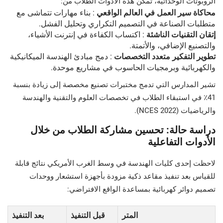
الروبوتات الوحداتية، تمكن هذه الأدوات الطلاب من:
محاكاة سير العمل في العالم الواقعي
: بناء مهارات تتماشى مع
متطلبات الصناعة في التصميم التكراري وتحليل الفشل.
إتقان التقنيات الناشئة
: اكتساب الكفاءة في إنترنت الأشياء،
والتصنيع الإضافي، والأتمتة.
تطوير التفكير متعدد التخصصات
: دمج مبادئ الهندسة الميكانيكية
والكهربائية وبرمجيات الحاسوب في مشاريع موحدة.
تشير المدارس التي تدمج مختبرات تصنيع مخصصة إلى زيادة بنسبة
41٪ في استبقاء الطلاب في تخصصات العلوم والتقنية والهندسة
والرياضيات (NCES 2022).
دراسة حالة: تحسين مشاركة الطلاب من خلال
الأدوات التفاعلية
لاحظت إحدى كليات الهندسة في وسط الغرب الأمريكي نتائج قابلة
للقياس بعد تنفيذ مقاعد ذكية مزودة بأجهزة استشعار ووحدات
تصميم دوائر كهربائية بمساعدة الواقع الافتراضي:
المتر
قبل التنفيذ
بعد التنفيذ