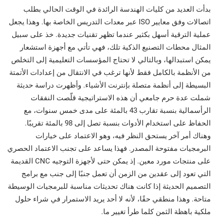
بدأت العديد من كليات الهندسة الرائدة في الوقت الحالي بطلب
اتصالات وفق معايير ISO عبر معدات التدريس الخاصة بها. وهذا يجعل
عملية الترقية أسهل بكثير عندما تظهر تقنيات جديدة. خذ على سبيل
المثال محطات التصنيع الذكية تلك، فهي تأتي مع أجهزة استشعار
يمكن استبدالها، وبالتالي لا تحتاج المؤسسات التعليمية إلى التخلص
من الأنظمة بالكامل فقط لأنها ترغب في الانتقال من إعدادات الأتمتة
البسيطة إلى أنظمة متصلة بإنترنت الأشياء. وأظهرت دراسة حديثة
شملت عدة حرم جامعي أن هذه الاستراتيجية قلّصت النفقات
الرأسمالية بنسبة تقارب 43 بالمئة على مدى خمس سنوات، مع
الحفاظ على استخدام الأدوات بنسبة تصل إلى 98 بالمئة تقريبًا.
وهناك أمر آخر يستحق النظر فيه، وهو الاعتماد على خيارات
البرمجيات مفتوحة المصدر. فهذا يساعد على تجنب الاعتماد الحصري
على منتجات مورد معين. إذ يمكن حتى لأجهزة التوجيه CNC القديمة
التي تعود إلى عقدين من الزمن أن تعمل جنبًا إلى جنب مع برامج
التصميم الحديثة إذا كانت هناك تحديثات مناسبة للبرمجيات الوسيطة
متاحة. وهذا منطقي حقًا، لأنه لا أحد يريد الاستمرار في شراء حلول
ملكية باهظة الثمن كلما طرأ تغيير ما.