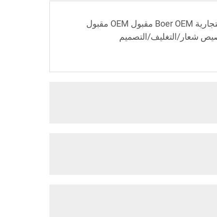
مكان المنشأ قوانغدونغ، الصين الطاقة الكهربائية نعم الحجم أبعاد الواقف: 1900 * 850 * 800 اسم العلامة التجارية Boer OEM مقبول OEM مقبول
تخصيص شعار/التغليف/التصميم