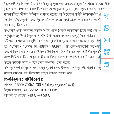
ইঙ্কজেট প্রিন্টিং পদ্ধতিতে রঙিন চিত্র মুদ্রিত করা হয়েছে; ছাত্ররা সিস্টেমের কাজের নীতি
বুঝতে এবং বিশ্লেষণ করতে চিত্রের সাথে প্রকৃত পণ্যের দৃশ্যমান তুলনা করতে পারে।
প্যানেলটিতে পরীক্ষার টার্মিনাল সংযুক্ত রয়েছে, যা সিস্টেমের সার্কিট উপাদানগুলির রোধ,
ভোল্টেজ, তড়িৎ প্রবাহ এবং ফ্রিকোয়েন্সি সংকেতের মতো তড়িৎ সংকেতগুলির সরাসরি পরীক্ষা
করার অনুমতি দেয়।
সরঞ্জামটি একটি উল্লম্ব, চলমান শিক্ষণ বোর্ড (একটি আনুমানিক চিত্র সহ) এবং একটি
অনুভূমিক প্ল্যাটফর্ম (প্রধান সিস্টেম উপাদানগুলি স্থাপনের জন্য) নিয়ে গঠিত।
দুটি ধরনের সংহত অ্যালুমিনিয়াম খাদ প্রোফাইল ব্যবহার করে সরঞ্জামের ফ্রেম তৈরি করা
হয়: 40মিমি × 40মিমি এবং 40মিমি × 80মিমি। এটি তেল-প্রতিরোধী, ক্ষয়-প্রতিরোধী
এবং পরিষ্কার করা সহজ। টেবিলের উপরিভাগ 40সেমি চওড়া এবং 32মিমি পুরু রঙিন ঘন
কম্পোজিট বোর্ড দিয়ে আবৃত, যা দীর্ঘস্থায়ীত্ব এবং মরিচা প্রতিরোধের নিশ্চয়তা দেয়।
সহজে সরানোর জন্য এটিতে চারটি স্ব-লকিং চাকা রয়েছে।
সঙ্গী প্রশিক্ষণ ম্যানুয়াল এবং অন্যান্য শিক্ষাগত উপকরণ কার্যপ্রণালী, প্রশিক্ষণ প্রকল্প,
সমস্যা সমাধান এবং বিশ্লেষণ সম্পূর্ণ ব্যাখ্যা প্রদান করে।
তেকনিক্যাল স্পেসিফিকেশন:
আয়তন: 1500×700×1700মিমি (দৈর্ঘ্য×প্রস্থ×উচ্চতা)
বিদ্যুৎ সরবরাহ: AC 220V±10% 50Hz
কার্যকরী তাপমাত্রা: -40℃～+50℃