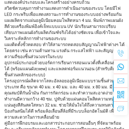
แสดงองค์ประกอบและโครงสร้างอย่างครบถ้วน
สวิตช์ควบคุมการทำงานแสดงการดำเนินงานของระบบ โดยมีไฟ
LED กระพริบเพื่อแสดงสถานะการทำงานของระบบอย่างพร้อมกัน
แผงผลิตจากแผ่นอลูมิเนียมคอมโพสิตหนา 4 มม. พิมพ์ภาพแผนผัง
สีด้วยเครื่องพิมพ์อิงค์เจ็ทแบบแบน UV นักเรียนสามารถเปรียบ
เทียบภาพแผนผังกับผลิตภัณฑ์จริงได้อย่างชัดเจน เพื่อเข้าใจและ
วิเคราะห์หลักการทำงานของระบบ
แผงติดตั้งขั้วทดสอบ ทำให้สามารถทดสอบสัญญาณไฟฟ้าต่างๆ ได้
โดยตรง เช่น ความต้านทาน แรงดัน กระแสไฟฟ้า และสัญญาณ
ความถี่ของชิ้นส่วนวงจรในระบบ
อุปกรณ์ประกอบด้วยบอร์ดการเรียนการสอนแนวตั้งที่เคลื่อนย้าย
ได้ (พร้อมแผนผังсхем) และแพลตฟอร์มแนวนอน (สำหรับติดตั้ง
ชิ้นส่วนหลักของระบบ)
โครงอุปกรณ์ผลิตจากโลหะอัลลอยอลูมิเนียมแบบรวมชิ้นส่วนสอง
ประเภท คือ ขนาด 40 มม. x 40 มม. และ 40 มม. x 80 มม. มี
คุณสมบัติกันน้ำมัน กันการกัดกร่อน และทำความสะอาดง่าย โต๊ะ
ทำงานมีความกว้าง 40 ซม. ปูทับด้วยแผ่นคอมโพสิตความหนา
แน่นสูงสีสันสดใสหนา 32 มม. ช่วยให้มั่นใจได้ถึงความทนทานและ
ป้องกันสนิมได้ดี พร้อมล้อเลื่อนสี่ล้อที่มีระบบล็อกอัตโนมัติ เพื่อ
ความสะดวกในการเคลื่อนย้าย
คู่มือการฝึกอบรมและเอกสารประกอบการสอนอื่นๆ ที่จัดมาพร้อม