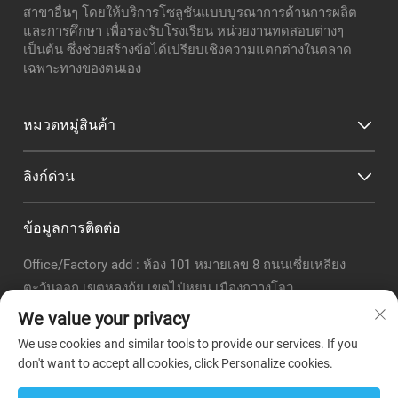
สาขาอื่นๆ โดยให้บริการโซลูชันแบบบูรณาการด้านการผลิต
และการศึกษา เพื่อรองรับโรงเรียน หน่วยงานทดสอบต่างๆ
เป็นต้น ซึ่งช่วยสร้างข้อได้เปรียบเชิงความแตกต่างในตลาด
เฉพาะทางของตนเอง
หมวดหมู่สินค้า
ลิงก์ด่วน
ข้อมูลการติดต่อ
Office/Factory add : ห้อง 101 หมายเลข 8 ถนนเซี่ยเหลียง
ตะวันออก เขตหลงกุ้ย เขตไป๋หยุน เมืองกวางโจว
อีเมล :
[email protected]
We value your privacy
โทรศัพท์ :
+86-18320351294
We use cookies and similar tools to provide our services. If you
วอทแชป:
+8618320351294
don't want to accept all cookies, click Personalize cookies.