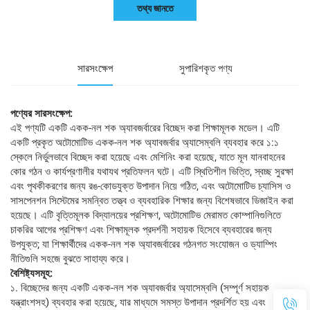
তথ্য জানতে
সারসংক্ষেপ
সুপারিশকৃত পণ্য
পণ্যের সারসংক্ষেপ:
এই পণ্যটি একটি একক-নল শক অ্যাবজর্বারের বিচ্ছেদ করা শিক্ষামূলক মডেল। এটি
একটি প্রকৃত অটোমোটিভ একক-নল শক অ্যাবজর্বার অ্যাসেম্বলি ব্যবহার করে ১:১
স্কেলে নির্ভুলভাবে বিচ্ছেদ করা হয়েছে এবং মেশিনিং করা হয়েছে, যাতে মূল যানবাহনের
কোর গঠন ও কার্যপ্রণালীর যথাযথ প্রতিফলন ঘটে। এটি স্থিতিশীল ভিত্তি, স্বচ্ছ সুরক্ষা
এবং পৃথকীকরণের জন্য রঙ-কোডযুক্ত উপাদান নিয়ে গঠিত, এবং অটোমোটিভ চ্যাসিস ও
সাসপেনশন সিস্টেমের সমন্বিত তত্ত্ব ও ব্যবহারিক শিক্ষার জন্য বিশেষভাবে ডিজাইন করা
হয়েছে। এটি বৃত্তিমূলক বিদ্যালয়ের প্রশিক্ষণ, অটোমোটিভ মেরামত কোম্পানিগুলিতে
চাকরির আগের প্রশিক্ষণ এবং শিক্ষামূলক প্রদর্শনী সহায়ক হিসেবে ব্যবহারের জন্য
উপযুক্ত; যা শিক্ষার্থীদের একক-নল শক অ্যাবজর্বারের গঠনগত সংযোজন ও ড্যাম্পিং
নীতিগুলি সহজে বুঝতে সাহায্য করে।
বৈশিষ্ট্যসমূহ:
১. বিচ্ছেদের জন্য একটি একক-নল শক অ্যাবজর্বার অ্যাসেম্বলি (সম্পূর্ণ সহায়ক
যন্ত্রাংশসহ) ব্যবহার করা হয়েছে, যার মাধ্যমে সমস্ত উপাদান প্রদর্শিত হয় এবং