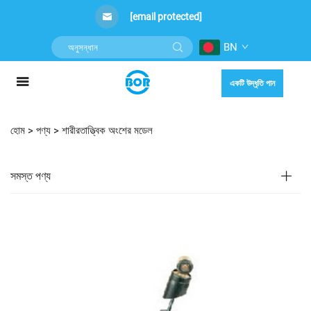
[email protected]
BN
একটি উদ্ধৃতি পান
হোম >
পণ্য
>
শারীরতাত্ত্বিক অংশের মডেল
সমস্ত পণ্য