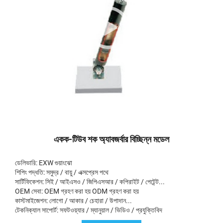
একক-টিউব শক অ্যাবজর্বার বিচ্ছিন্ন মডেল
ডেলিভারি: EXW গুয়াংঝো
শিপিং পদ্ধতি: সমুদ্র / বায়ু / এক্সপ্রেস পথে
সার্টিফিকেশন: সিই / আইএসও / জিপিএসআর / কপিরাইট / পেটেন্ট...
OEM সেবা: OEM গ্রহণ করা হয় ODM গ্রহণ করা হয়
কাস্টমাইজেশন: লোগো / আকার / চেহারা / উপাদান...
টেকনিক্যাল সাপোর্ট: সফটওয়্যার / ম্যানুয়াল / ভিডিও / প্রযুক্তিবিদ