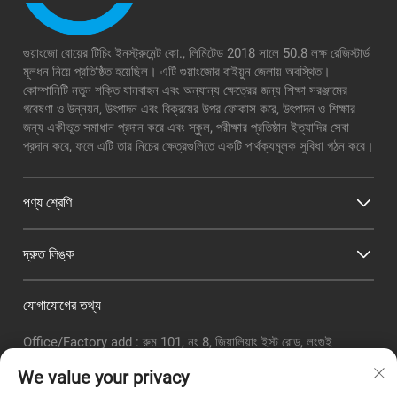
গুয়াংজো বোয়ের টিচিং ইনস্ট্রুমেন্ট কো., লিমিটেড 2018 সালে 50.8 লক্ষ রেজিস্টার্ড
মূলধন নিয়ে প্রতিষ্ঠিত হয়েছিল। এটি গুয়াংজোর বাইয়ুন জেলায় অবস্থিত।
কোম্পানিটি নতুন শক্তি যানবাহন এবং অন্যান্য ক্ষেত্রের জন্য শিক্ষা সরঞ্জামের
গবেষণা ও উন্নয়ন, উৎপাদন এবং বিক্রয়ের উপর ফোকাস করে, উৎপাদন ও শিক্ষার
জন্য একীভূত সমাধান প্রদান করে এবং স্কুল, পরীক্ষার প্রতিষ্ঠান ইত্যাদির সেবা
প্রদান করে, ফলে এটি তার নিচের ক্ষেত্রগুলিতে একটি পার্থক্যমূলক সুবিধা গঠন করে।
পণ্য শ্রেণি
দ্রুত লিঙ্ক
যোগাযোগের তথ্য
Office/Factory add : রুম 101, নং 8, জিয়ালিয়াং ইস্ট রোড, লংগুই
সাবডিস্ট্রিক্ট, বাইয়ুন জেলা, গুয়াংঝো সিটি
We value your privacy
ইমেইল:
[email protected]