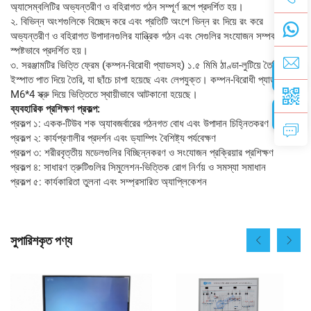
অ্যাসেম্বলিটির অভ্যন্তরীণ ও বহিরাগত গঠন সম্পূর্ণ রূপে প্রদর্শিত হয়।
২. বিভিন্ন অংশগুলিকে বিচ্ছেদ করে এবং প্রতিটি অংশে ভিন্ন রং দিয়ে রং করে
অভ্যন্তরীণ ও বহিরাগত উপাদানগুলির যান্ত্রিক গঠন এবং সেগুলির সংযোজন সম্পর্ক
স্পষ্টভাবে প্রদর্শিত হয়।
৩. সরঞ্জামটির ভিত্তি ফ্রেম (কম্পন-বিরোধী প্যাডসহ) ১.৫ মিমি ঠাণ্ডা-লুটিয়ে তৈরি করা
ইস্পাত পাত দিয়ে তৈরি, যা ছাঁচে চাপা হয়েছে এবং লেপযুক্ত। কম্পন-বিরোধী প্যাডগুলি
M6*4 স্ক্রু দিয়ে ভিত্তিতে স্থায়ীভাবে আটকানো হয়েছে।
ব্যবহারিক প্রশিক্ষণ প্রকল্প:
প্রকল্প ১: একক-টিউব শক অ্যাবজর্বারের গঠনগত বোধ এবং উপাদান চিহ্নিতকরণ
প্রকল্প ২: কার্যপ্রণালীর প্রদর্শন এবং ড্যাম্পিং বৈশিষ্ট্য পর্যবেক্ষণ
প্রকল্প ৩: শরীরবৃত্তীয় মডেলগুলির বিচ্ছিন্নকরণ ও সংযোজন প্রক্রিয়ার প্রশিক্ষণ
প্রকল্প ৪: সাধারণ ত্রুটিগুলির সিমুলেশন-ভিত্তিক রোগ নির্ণয় ও সমস্যা সমাধান
প্রকল্প ৫: কার্যকারিতা তুলনা এবং সম্প্রসারিত অ্যাপ্লিকেশন
সুপারিশকৃত পণ্য