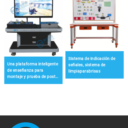
Sistema de indicación de
Una plataforma inteligente
señales, sistema de
de enseñanza para
limpiaparabrisas
montaje y prueba de postes
de carga CA