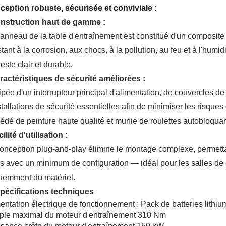
eption robuste, sécurisée et conviviale :
onstruction haut de gamme :
anneau de la table d'entraînement est constitué d'un composit
stant à la corrosion, aux chocs, à la pollution, au feu et à l'hum
este clair et durable.
ractéristiques de sécurité améliorées :
pée d'un interrupteur principal d'alimentation, de couvercles de 
stallations de sécurité essentielles afin de minimiser les risques
édé de peinture haute qualité et munie de roulettes autobloquant
cilité d'utilisation :
onception plug-and-play élimine le montage complexe, permet
s avec un minimum de configuration — idéal pour les salles de cl
uemment du matériel.
 Spécifications techniques
entation électrique de fonctionnement : Pack de batteries lithi
ple maximal du moteur d'entraînement 310 Nm