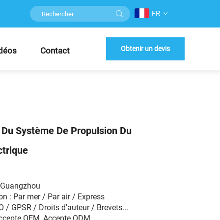
FR
Obtenir un devis
déos
Contact
i Du Système De Propulsion Du
ctrique
W Guangzhou
n : Par mer / Par air / Express
SO / GPSR / Droits d'auteur / Brevets...
Accepte OEM, Accepte ODM