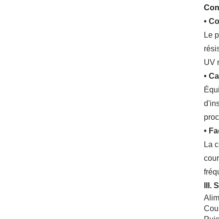
Conc
• C
Le p
rési
UV r
• Ca
Équi
d'in
proc
• Fa
La c
cour
fréq
III.
Alim
Cou