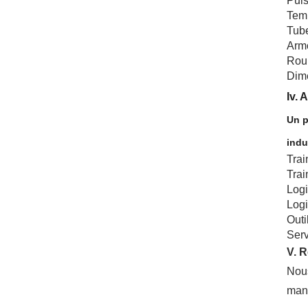
Puis
Temp
Tube
Armo
Roul
Dime
Iv.
A
Un p
indu
Trai
Trai
Logi
Logi
Outi
Serv
V. 
Nous
manu