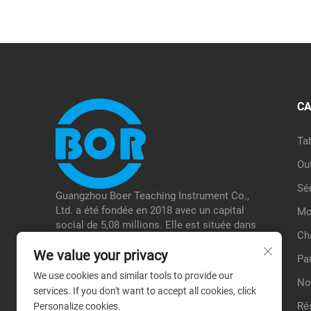
CA
Ta
Ou
Sé
Guangzhou Boer Teaching Instrument Co.,
Ltd. a été fondée en 2018 avec un capital
Mo
social de 5,08 millions. Elle est située dans
Ch
le district de Baiyun à Guangzhou.
We value your privacy
L'entreprise se concentre sur la recherche et
Pa
le développement, la production et la vente
We use cookies and similar tools to provide our
No
d'instruments pédagogiques pour les
services. If you don't want to accept all cookies, click
véhicules à énergie nouvelle et d'autres
Ré
Personalize cookies.