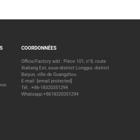
S
COORDONNÉES
Office/Factory add : Pièce 101, n°8, route
Xialiang Est, sous-district Longgui, district
Baiyun, ville de Guangzhou
E-mail :
[email protected]
ous
Tél. :
+86-18320351294
Whatsapp:
+8618320351294