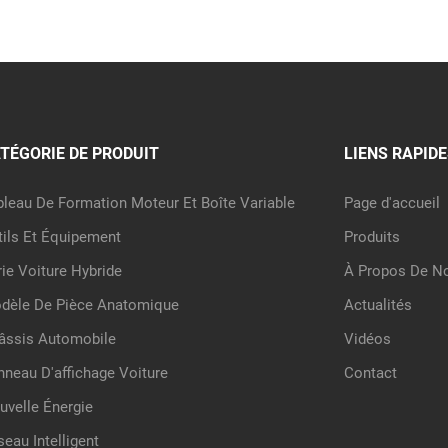
TÉGORIE DE PRODUIT
LIENS RAPIDE
bleau De Formation Moteur Et Boîte Variable
Page d'accueil
tils Et Équipement
Produits
rie Voiture Hybride
À Propos De N
dèle De Pièce Anatomique
Actualités
âssis Automobile
Vidéos
nneau D'affichage Voiture
Contact
uvelle Énergie
seau Intelligent