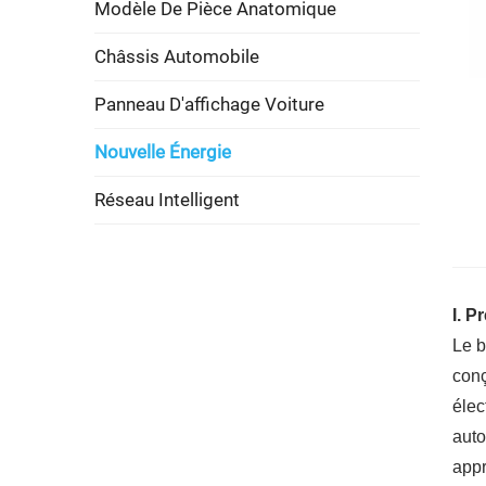
Modèle De Pièce Anatomique
Châssis Automobile
Panneau D'affichage Voiture
Nouvelle Énergie
Réseau Intelligent
I. P
Le b
conç
élec
auto
appr