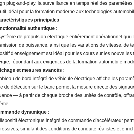
gn plug-and-play, la surveillance en temps réel des paramètres e
util idéal pour la formation moderne aux technologies automobi
Caractéristiques principales
nctionnalité authentique :
ystème de propulsion électrique entièrement opérationnel qui il
smission de puissance, ainsi que les variations de vitesse, de 
ositif d'enseignement est idéal pour les cours sur les nouvelles
ergie, répondant aux exigences de la formation automobile mod
fichage et mesures avancés :
ableau de bord intégré de véhicule électrique affiche les param
e de détection sur le banc permet la mesure directe des signaux
uence — à partir de chaque broche des unités de contrôle, off
tème.
ommande dynamique :
ispositif électronique intégré de commande d'accélérateur perm
ressives, simulant des conditions de conduite réalistes et enric