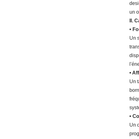
desi
un o
II. 
• Fo
Un s
tran
disp
l'én
• Af
Un t
born
fréq
sys
• C
Un d
prog