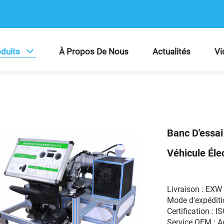
duits
À Propos De Nous
Actualités
Vi
Banc D'essa
Véhicule Éle
Livraison : EX
Mode d'expéditio
Certification : I
Service OEM : 