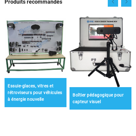
Produits recommandés
Essuie-glaces, vitres et
rétroviseurs pour véhicules
Boîtier pédagogique pour
à énergie nouvelle
capteur visuel