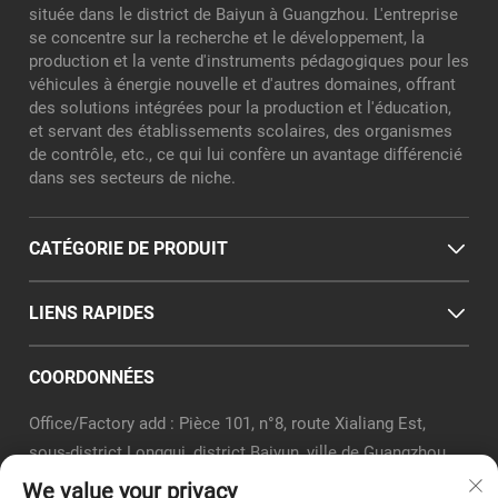
située dans le district de Baiyun à Guangzhou. L'entreprise
se concentre sur la recherche et le développement, la
production et la vente d'instruments pédagogiques pour les
véhicules à énergie nouvelle et d'autres domaines, offrant
des solutions intégrées pour la production et l'éducation,
et servant des établissements scolaires, des organismes
de contrôle, etc., ce qui lui confère un avantage différencié
dans ses secteurs de niche.
CATÉGORIE DE PRODUIT
LIENS RAPIDES
COORDONNÉES
Office/Factory add : Pièce 101, n°8, route Xialiang Est,
sous-district Longgui, district Baiyun, ville de Guangzhou
E-mail :
[email protected]
We value your privacy