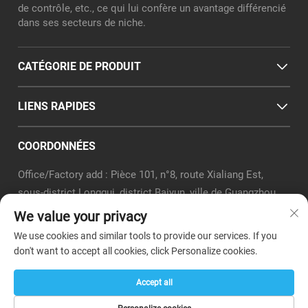
de contrôle, etc., ce qui lui confère un avantage différencié
dans ses secteurs de niche.
CATÉGORIE DE PRODUIT
LIENS RAPIDES
COORDONNÉES
Office/Factory add : Pièce 101, n°8, route Xialiang Est,
sous-district Longgui, district Baiyun, ville de Guangzhou
E-mail :
[email protected]
We value your privacy
Tél. :
+86-18320351294
We use cookies and similar tools to provide our services. If you
Whatsapp:
+8618320351294
don't want to accept all cookies, click Personalize cookies.
Accept all
Copyright © Guangzhou Boer Teaching Instrument Co., Ltd. -