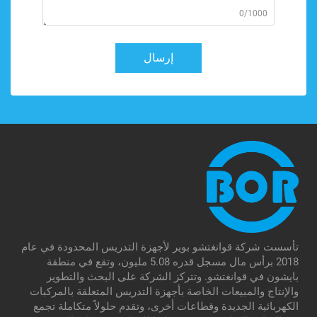
0/1000
إرسال
تأسست شركة قوانغتشو بوير لأجهزة التدريس المحدودة في عام
2018 برأس مال مسجل قدره 5.08 مليون، وتقع في منطقة
بايشون في قوانغتشو. وتتركز الشركة على البحث والتطوير
والإنتاج والمبيعات الخاصة بأجهزة التدريس المتعلقة بالمركبات
الكهربائية الجديدة وقطاعات أخرى، وتقدم حلولاً متكاملة تجمع