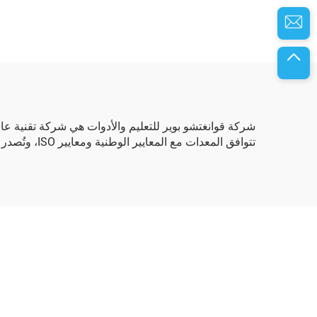
شركة قوانغتشو بوير للتعليم والأدوات هي شركة تقنية عا
تتوافق المعدات مع المعايير الوطنية ومعايير ISO، وتُصدر المنتجات إلى جميع القارات السبع، وتساهم في تطوير الكفاءات البشرية في مجال السيارات.