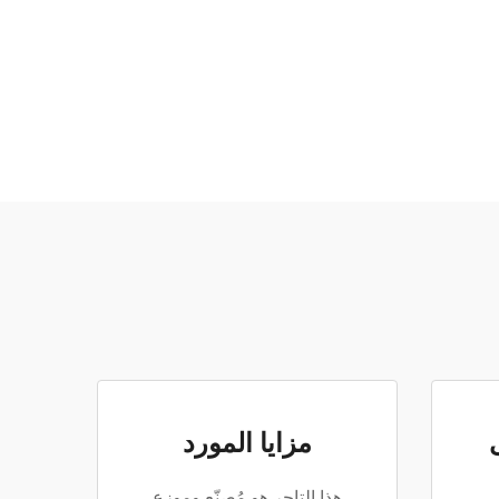
مزايا المورد
هذا التاجر هو مُصنّع وموزع