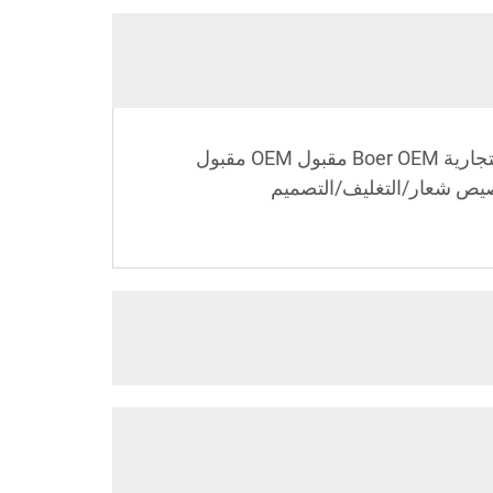
مكان المنشأ قوانغدونغ، الصين الطاقة الكهربائية نعم الحجم أبعاد الواقف: 1900 * 850 * 800 اسم العلامة التجارية Boer OEM مقبول OEM مقبول
تخصيص شعار/التغليف/التصميم