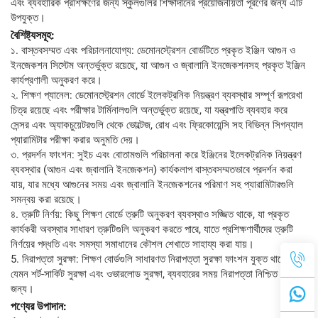
এবং ব্যবহারিক প্রশিক্ষণের জন্য স্কুলগুলির শিক্ষাদানের প্রয়োজনীয়তা পূরণের জন্য এটি
উপযুক্ত।
বৈশিষ্ট্যসমূহ:
১. বাস্তবসম্মত এবং পরিচালনাযোগ্য: ডেমোনস্ট্রেশন বোর্ডটিতে প্রকৃত ইঞ্জিন আগুন ও
ইনজেকশন সিস্টেম অন্তর্ভুক্ত রয়েছে, যা আগুন ও জ্বালানি ইনজেকশনসহ প্রকৃত ইঞ্জিন
কার্যপ্রণালী অনুকরণ করে।
২. শিক্ষণ প্যানেল: ডেমোনস্ট্রেশন বোর্ডে ইলেকট্রনিক নিয়ন্ত্রণ ব্যবস্থার সম্পূর্ণ রূপরেখা
চিত্র রয়েছে এবং পরীক্ষার টার্মিনালগুলি অন্তর্ভুক্ত রয়েছে, যা যন্ত্রপাতি ব্যবহার করে
সেন্সর এবং অ্যাকচুয়েটরগুলি থেকে ভোল্টেজ, রোধ এবং ফ্রিকোয়েন্সি সহ বিভিন্ন সিগন্যাল
প্যারামিটার পরীক্ষা করার অনুমতি দেয়।
৩. প্রদর্শন ফাংশন: সুইচ এবং বোতামগুলি পরিচালনা করে ইঞ্জিনের ইলেকট্রনিক নিয়ন্ত্রণ
ব্যবস্থার (আগুন এবং জ্বালানি ইনজেকশন) কার্যকলাপ বাস্তবসম্মতভাবে প্রদর্শন করা
যায়, যার মধ্যে আগুনের সময় এবং জ্বালানি ইনজেকশনের পরিমাণ সহ প্যারামিটারগুলি
সমন্বয় করা রয়েছে।
৪. ত্রুটি নির্ণয়: কিছু শিক্ষণ বোর্ডে ত্রুটি অনুকরণ ব্যবস্থাও সজ্জিত থাকে, যা প্রকৃত
কার্যকরী অবস্থার সাধারণ ত্রুটিগুলি অনুকরণ করতে পারে, যাতে প্রশিক্ষণার্থীদের ত্রুটি
নির্ণয়ের পদ্ধতি এবং সমস্যা সমাধানের কৌশল শেখাতে সাহায্য করা যায়।
5. নিরাপত্তা সুরক্ষা: শিক্ষণ বোর্ডগুলি সাধারণত নিরাপত্তা সুরক্ষা ফাংশন যুক্ত থাকে,
যেমন শর্ট-সার্কিট সুরক্ষা এবং ওভারলোড সুরক্ষা, ব্যবহারের সময় নিরাপত্তা নিশ্চিত করার
জন্য।
পণ্যের উপাদান: