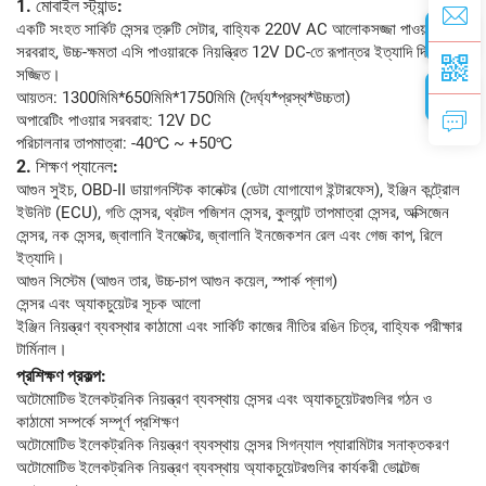
1. মোবাইল স্ট্যান্ড:
একটি সংহত সার্কিট সেন্সর ত্রুটি সেটার, বাহ্যিক 220V AC আলোকসজ্জা পাওয়ার
সরবরাহ, উচ্চ-ক্ষমতা এসি পাওয়ারকে নিয়ন্ত্রিত 12V DC-তে রূপান্তর ইত্যাদি দিয়ে
সজ্জিত।
আয়তন: 1300মিমি*650মিমি*1750মিমি (দৈর্ঘ্য*প্রস্থ*উচ্চতা)
অপারেটিং পাওয়ার সরবরাহ: 12V DC
পরিচালনার তাপমাত্রা: -40℃ ~ +50℃
2. শিক্ষণ প্যানেল:
আগুন সুইচ, OBD-II ডায়াগনস্টিক কানেক্টর (ডেটা যোগাযোগ ইন্টারফেস), ইঞ্জিন কন্ট্রোল
ইউনিট (ECU), গতি সেন্সর, থ্রটল পজিশন সেন্সর, কুল্যান্ট তাপমাত্রা সেন্সর, অক্সিজেন
সেন্সর, নক সেন্সর, জ্বালানি ইনজেক্টর, জ্বালানি ইনজেকশন রেল এবং গেজ কাপ, রিলে
ইত্যাদি।
আগুন সিস্টেম (আগুন তার, উচ্চ-চাপ আগুন কয়েল, স্পার্ক প্লাগ)
সেন্সর এবং অ্যাকচুয়েটর সূচক আলো
ইঞ্জিন নিয়ন্ত্রণ ব্যবস্থার কাঠামো এবং সার্কিট কাজের নীতির রঙিন চিত্র, বাহ্যিক পরীক্ষার
টার্মিনাল।
প্রশিক্ষণ প্রকল্প:
অটোমোটিভ ইলেকট্রনিক নিয়ন্ত্রণ ব্যবস্থায় সেন্সর এবং অ্যাকচুয়েটরগুলির গঠন ও
কাঠামো সম্পর্কে সম্পূর্ণ প্রশিক্ষণ
অটোমোটিভ ইলেকট্রনিক নিয়ন্ত্রণ ব্যবস্থায় সেন্সর সিগন্যাল প্যারামিটার সনাক্তকরণ
অটোমোটিভ ইলেকট্রনিক নিয়ন্ত্রণ ব্যবস্থায় অ্যাকচুয়েটরগুলির কার্যকরী ভোল্টেজ