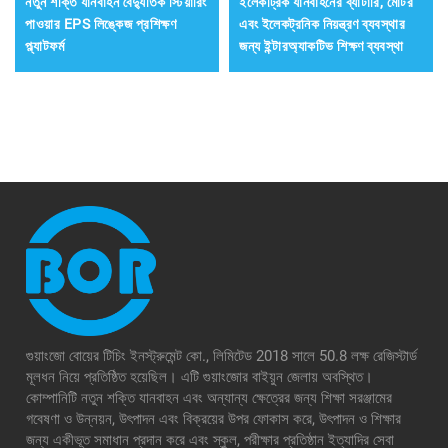
নতুন শক্তি যানবাহন বৈদ্যুতিক স্টিয়ারিং
ইলেকট্রিক যানবাহনের ব্যাটারি, মোটর
পাওয়ার EPS লিঙ্কেজ প্রশিক্ষণ
এবং ইলেকট্রনিক নিয়ন্ত্রণ ব্যবস্থার
প্ল্যাটফর্ম
জন্য ইন্টারঅ্যাকটিভ শিক্ষণ ব্যবস্থা
গুয়াংজো বোয়ের টিচিং ইনস্ট্রুমেন্ট কো., লিমিটেড 2018 সালে 50.8 লক্ষ রেজিস্টার্ড
মূলধন নিয়ে প্রতিষ্ঠিত হয়েছিল। এটি গুয়াংজোর বাইয়ুন জেলায় অবস্থিত।
কোম্পানিটি নতুন শক্তি যানবাহন এবং অন্যান্য ক্ষেত্রের জন্য শিক্ষা সরঞ্জামের
গবেষণা ও উন্নয়ন, উৎপাদন এবং বিক্রয়ের উপর ফোকাস করে, উৎপাদন ও শিক্ষার
জন্য একীভূত সমাধান প্রদান করে এবং স্কুল, পরীক্ষার প্রতিষ্ঠান ইত্যাদির সেবা