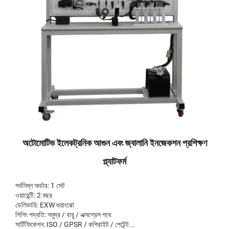
অটোমোটিভ ইলেকট্রনিক আগুন এবং জ্বালানি ইনজেকশন প্রশিক্ষণ
প্ল্যাটফর্ম
সর্বনিম্ন অর্ডার: 1 সেট
ওয়ারেন্টি: 2 বছর
ডেলিভারি: EXW গুয়াংঝো
শিপিং পদ্ধতি: সমুদ্র / বায়ু / এক্সপ্রেস পথে
সার্টিফিকেশন: ISO / GPSR / কপিরাইট / পেটেন্ট...