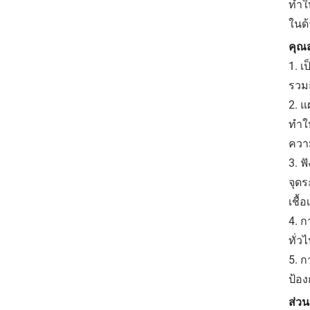
ทำใ
ในด้
คุณส
1. เ
รวมถ
2. 
ทำใ
ความ
3. 
จุดร
เชื้อ
4. ก
ทั่ว
5. 
ป้อ
ส่ว