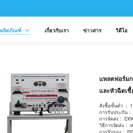
ผลิตภัณฑ์
เกี่ยวกับเรา
ข่าวสาร
วิดีโอ
แพลตฟอร์มกา
และหัวฉีดเชื
สั่งซื้อขั้นต่ำ ： 1
การรับประกัน： 
การจัดส่ง： EX
วิธีการจัดส่ง： 
การรับรอง： ISO /