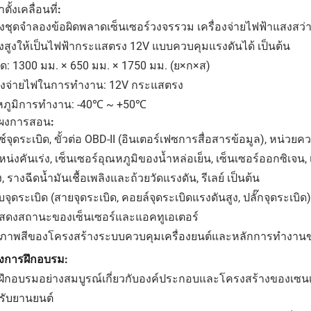
ตั้งเคลื่อนที่:
ตั้งชุดจำลองข้อผิดพลาดเซ็นเซอร์วงจรรวม เครื่องจ่ายไฟฟ้าแสง
งสูงให้เป็นไฟฟ้ากระแสตรง 12V แบบควบคุมแรงดันได้ เป็นต้น
ด: 1300 มม. × 650 มม. × 1750 มม. (ย×ก×ส)
่งจ่ายไฟในการทำงาน: 12V กระแสตรง
หภูมิการทำงาน: -40℃ ~ +50℃
แผงการสอน:
ช์จุดระเบิด, ขั้วต่อ OBD-II (อินเตอร์เฟซการสื่อสารข้อมูล), หน่วยค
น่งคันเร่ง, เซ็นเซอร์อุณหภูมิของน้ำหล่อเย็น, เซ็นเซอร์ออกซิเจน, 
ง, รางฉีดน้ำมันเชื้อเพลิงและถ้วยวัดแรงดัน, รีเลย์ เป็นต้น
จุดระเบิด (สายจุดระเบิด, คอยล์จุดระเบิดแรงดันสูง, ปลั๊กจุดระเบิด)
สดงสถานะของเซ็นเซอร์และแอคทูเอเตอร์
ภาพสีของโครงสร้างระบบควบคุมเครื่องยนต์และหลักการทำงาน
งการฝึกอบรม:
ฝึกอบรมอย่างสมบูรณ์เกี่ยวกับองค์ประกอบและโครงสร้างของเซนเ
รับยานยนต์