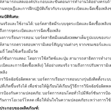
ห้สามารถแสดงองค์ประกอบและขั้นตอนการทำงานได้อย่างครบถ้ว
านทฤษฎีและการฝึกปฏิบัติเกี่ยวกับระบบจุดระเบิดและฉีดเชื้อเพลิง
มบัติพิเศษ:
ป็นจริงและใช้งานได้: บอร์ดสาธิตมีระบบจุดระเบิดและฉีดเชื้อเพลิ
ึงการจุดระเบิดและการฉีดเชื้อเพลิง
แผงการเรียนการสอน: บอร์ดสาธิตมีแผนผังсхемาเต็มรูปแบบของระบ
ห้สามารถตรวจสอบพารามิเตอร์สัญญาณต่างๆ จากเซนเซอร์และแอค
ถี่ โดยใช้เครื่องมือวัด
ฟังก์ชันการแสดง: โดยการใช้สวิตช์และปุ่ม สามารถสาธิตการทำงา
ะเบิดและการฉีดเชื้อเพลิง) ได้อย่างสมจริง รวมถึงการปรับพารามิ
เพลิง
ารวินิจฉัยข้อผิดพลาด: บอร์ดการเรียนการสอนบางรุ่นยังติดตั้ง
ไปที่เกิดขึ้นจริงได้ เพื่อช่วยให้ผู้เรียนได้เรียนรู้วิธีการวินิจฉัย
การป้องกันความปลอดภัย: บอร์ดการสอนโดยทั่วไปมีฟังก์ชันการป้
งกันการโอเวอร์โหลด เพื่อให้มั่นใจในความปลอดภัยระหว่างการใช
นประกอบของผลิตภัณฑ์: