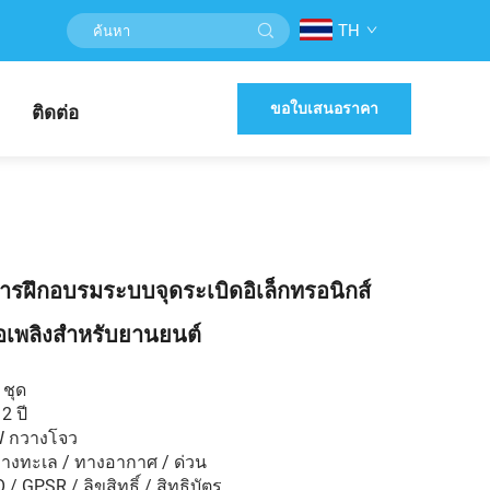
TH
ขอใบเสนอราคา
ติดต่อ
รฝึกอบรมระบบจุดระเบิดอิเล็กทรอนิกส์
้อเพลิงสำหรับยานยนต์
 ชุด
2 ปี
W กวางโจว
ทางทะเล / ทางอากาศ / ด่วน
 GPSR / ลิขสิทธิ์ / สิทธิบัตร...