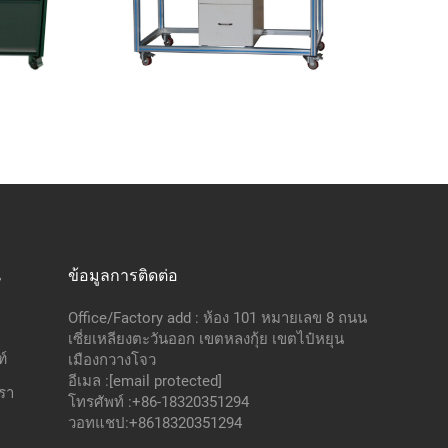
น
ข้อมูลการติดต่อ
Office/Factory add : ห้อง 101 หมายเลข 8 ถนน
เซี่ยเหลียงตะวันออก เขตหลงกุ้ย เขตไป๋หยุน
์
เมืองกวางโจว
อีเมล :
[email protected]
เรา
โทรศัพท์ :
+86-18320351294
วอทแชป:
+8618320351294