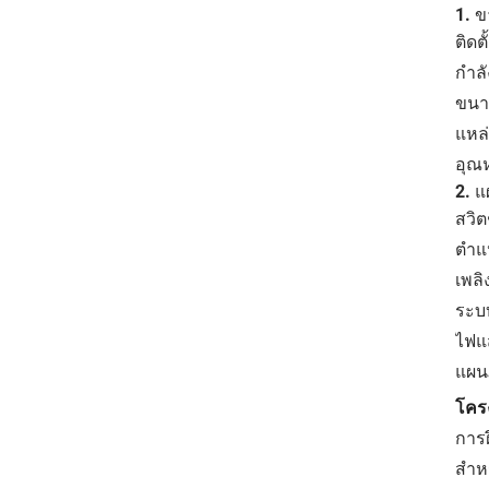
1. ขา
ติด
กำลั
ขนา
แหล
อุณ
2. 
สวิต
ตำแห
เพลิ
ระบบ
ไฟแ
แผน
โคร
การ
สำห