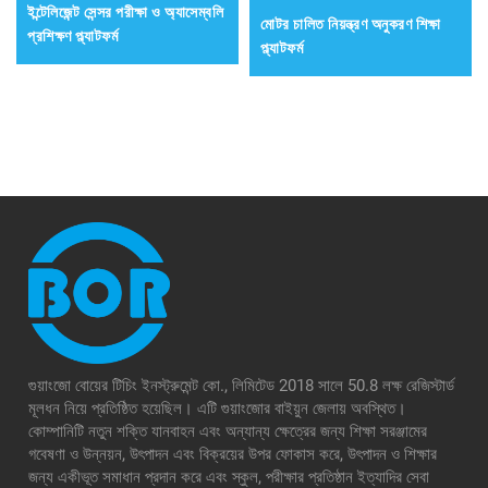
ইন্টেলিজেন্ট সেন্সর পরীক্ষা ও অ্যাসেম্বলি
মোটর চালিত নিয়ন্ত্রণ অনুকরণ শিক্ষা
প্রশিক্ষণ প্ল্যাটফর্ম
প্ল্যাটফর্ম
গুয়াংজো বোয়ের টিচিং ইনস্ট্রুমেন্ট কো., লিমিটেড 2018 সালে 50.8 লক্ষ রেজিস্টার্ড
মূলধন নিয়ে প্রতিষ্ঠিত হয়েছিল। এটি গুয়াংজোর বাইয়ুন জেলায় অবস্থিত।
কোম্পানিটি নতুন শক্তি যানবাহন এবং অন্যান্য ক্ষেত্রের জন্য শিক্ষা সরঞ্জামের
গবেষণা ও উন্নয়ন, উৎপাদন এবং বিক্রয়ের উপর ফোকাস করে, উৎপাদন ও শিক্ষার
জন্য একীভূত সমাধান প্রদান করে এবং স্কুল, পরীক্ষার প্রতিষ্ঠান ইত্যাদির সেবা