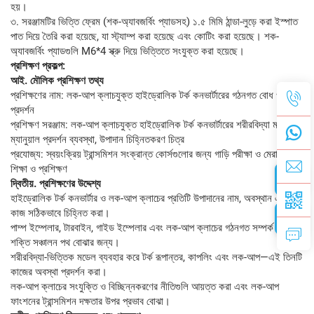
হয়।
৩. সরঞ্জামটির ভিত্তি ফ্রেম (শক-অ্যাবজর্বিং প্যাডসহ) ১.৫ মিমি ঠান্ডা-লুড়ে করা ইস্পাত
পাত দিয়ে তৈরি করা হয়েছে, যা স্ট্যাম্প করা হয়েছে এবং কোটিং করা হয়েছে। শক-
অ্যাবজর্বিং প্যাডগুলি M6*4 স্ক্রু দিয়ে ভিত্তিতে সংযুক্ত করা হয়েছে।
প্রশিক্ষণ প্রকল্প:
আই. মৌলিক প্রশিক্ষণ তথ্য
প্রশিক্ষণের নাম: লক-আপ ক্লাচযুক্ত হাইড্রোলিক টর্ক কনভার্টারের গঠনগত বোধ ও নীতি
প্রদর্শন
প্রশিক্ষণ সরঞ্জাম: লক-আপ ক্লাচযুক্ত হাইড্রোলিক টর্ক কনভার্টারের শরীরবিদ্যা মডেল,
ম্যানুয়াল প্রদর্শন ব্যবস্থা, উপাদান চিহ্নিতকরণ চিত্র
প্রযোজ্য: স্বয়ংক্রিয় ট্রান্সমিশন সংক্রান্ত কোর্সগুলোর জন্য গাড়ি পরীক্ষা ও মেরামত
শিক্ষা ও প্রশিক্ষণ
দ্বিতীয়. প্রশিক্ষণের উদ্দেশ্য
হাইড্রোলিক টর্ক কনভার্টার ও লক-আপ ক্লাচের প্রতিটি উপাদানের নাম, অবস্থান এবং
কাজ সঠিকভাবে চিহ্নিত করা।
পাম্প ইম্পেলার, টারবাইন, গাইড ইম্পেলার এবং লক-আপ ক্লাচের গঠনগত সম্পর্ক এবং
শক্তি সঞ্চালন পথ বোঝার জন্য।
শরীরবিদ্যা-ভিত্তিক মডেল ব্যবহার করে টর্ক রূপান্তর, কাপলিং এবং লক-আপ—এই তিনটি
কাজের অবস্থা প্রদর্শন করা।
লক-আপ ক্লাচের সংযুক্তি ও বিচ্ছিন্নকরণের নীতিগুলি আয়ত্ত করা এবং লক-আপ
ফাংশনের ট্রান্সমিশন দক্ষতার উপর প্রভাব বোঝা।