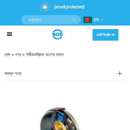
[email protected]
BN
একটি উদ্ধৃতি পান
হোম >
পণ্য
>
শারীরতাত্ত্বিক অংশের মডেল
সমস্ত পণ্য