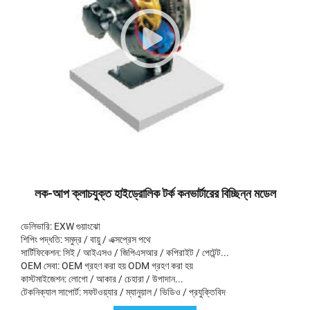
লক-আপ ক্লাচযুক্ত হাইড্রোলিক টর্ক কনভার্টারের বিচ্ছিন্ন মডেল
ডেলিভারি: EXW গুয়াংঝো
শিপিং পদ্ধতি: সমুদ্র / বায়ু / এক্সপ্রেস পথে
সার্টিফিকেশন: সিই / আইএসও / জিপিএসআর / কপিরাইট / পেটেন্ট...
OEM সেবা: OEM গ্রহণ করা হয় ODM গ্রহণ করা হয়
কাস্টমাইজেশন: লোগো / আকার / চেহারা / উপাদান...
টেকনিক্যাল সাপোর্ট: সফটওয়্যার / ম্যানুয়াল / ভিডিও / প্রযুক্তিবিদ