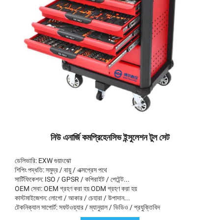
নিউ এনার্জি কমপ্রিহেনসিভ ইন্সুলেশন টুল সেট
ডেলিভারি: EXW গুয়াংঝো
শিপিং পদ্ধতি: সমুদ্র / বায়ু / এক্সপ্রেস পথে
সার্টিফিকেশন: ISO / GPSR / কপিরাইট / পেটেন্ট...
OEM সেবা: OEM গ্রহণ করা হয় ODM গ্রহণ করা হয়
কাস্টমাইজেশন: লোগো / আকার / চেহারা / উপাদান...
টেকনিক্যাল সাপোর্ট: সফটওয়্যার / ম্যানুয়াল / ভিডিও / প্রযুক্তিবিদ