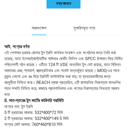
তথ্য জানতে
সারসংক্ষেপ
সুপারিশকৃত পণ্য
আই. পণ্যের বর্ণনা
এই পেশাদার ড্রয়ার রোলার টুল ট্রলি কার্যকর সংরক্ষণ এবং সংগঠনের জন্য তৈরি করা
হয়েছে, যাতে ইলেকট্রোস্ট্যাটিক পাউডার কোটিং ফিনিশ এবং SPCC উপাদান দিয়ে নির্মিত
শক্তিশালী গঠন রয়েছে। এটিতে 124 টি VDE অন্তরিত টুল সেট রয়েছে, যাতে বিভিন্ন
আকারের রেঞ্চ, প্লায়ার্স, স্ক্রুড্রাইভার এবং সকেট অন্তর্ভুক্ত রয়েছে। MOQ-এর সাথে
ব্র্যান্ড লোগো এবং রঙ দিয়ে ট্রলিটি কাস্টমাইজ করা যায়, যা ব্যবহারকারীদের জন্য
বহুমুখীতা নিশ্চিত করে। REACH দ্বারা প্রত্যয়িত, এটি রাসায়নিক নিরাপত্তা মানগুলির
সাথে সম্মতি নিশ্চিত করে, বাজারে প্রবেশাধিকার এবং পণ্যের নিরাপত্তার নিশ্চয়তা প্রদান
করে
II.
সাত-স্তরের টুল কার্টের কারিগরি পরামিতি
পণ্যের নাম: টুল ট্রলি
5 টি ড্রয়ারের আকার: 532*400*72 মিমি
2 টি ড্রয়ারের আকার: 532*400*149.5 মিমি
পণ্যের মোট আকার: 760*460*810 মিমি