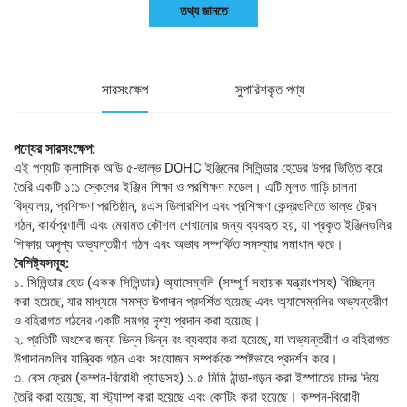
তথ্য জানতে
সারসংক্ষেপ
সুপারিশকৃত পণ্য
পণ্যের সারসংক্ষেপ:
এই পণ্যটি ক্লাসিক অডি ৫-ভাল্ভ DOHC ইঞ্জিনের সিলিন্ডার হেডের উপর ভিত্তি করে
তৈরি একটি ১:১ স্কেলের ইঞ্জিন শিক্ষা ও প্রশিক্ষণ মডেল। এটি মূলত গাড়ি চালনা
বিদ্যালয়, প্রশিক্ষণ প্রতিষ্ঠান, ৪এস ডিলারশিপ এবং প্রশিক্ষণ কেন্দ্রগুলিতে ভাল্ভ ট্রেন
গঠন, কার্যপ্রণালী এবং মেরামত কৌশল শেখানোর জন্য ব্যবহৃত হয়, যা প্রকৃত ইঞ্জিনগুলির
শিক্ষায় অদৃশ্য অভ্যন্তরীণ গঠন এবং অভাব সম্পর্কিত সমস্যার সমাধান করে।
বৈশিষ্ট্যসমূহ:
১. সিলিন্ডার হেড (একক সিলিন্ডার) অ্যাসেম্বলি (সম্পূর্ণ সহায়ক যন্ত্রাংশসহ) বিচ্ছিন্ন
করা হয়েছে, যার মাধ্যমে সমস্ত উপাদান প্রদর্শিত হয়েছে এবং অ্যাসেম্বলির অভ্যন্তরীণ
ও বহিরাগত গঠনের একটি সমগ্র দৃশ্য প্রদান করা হয়েছে।
২. প্রতিটি অংশের জন্য ভিন্ন ভিন্ন রং ব্যবহার করা হয়েছে, যা অভ্যন্তরীণ ও বহিরাগত
উপাদানগুলির যান্ত্রিক গঠন এবং সংযোজন সম্পর্ককে স্পষ্টভাবে প্রদর্শন করে।
৩. বেস ফ্রেম (কম্পন-বিরোধী প্যাডসহ) ১.৫ মিমি ঠান্ডা-গড়ন করা ইস্পাতের চাদর দিয়ে
তৈরি করা হয়েছে, যা স্ট্যাম্প করা হয়েছে এবং কোটিং করা হয়েছে। কম্পন-বিরোধী