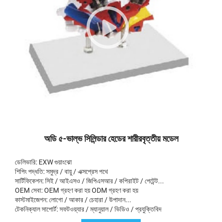
অডি ৫-ভাল্ভ সিলিন্ডার হেডের শারীরবৃত্তীয় মডেল
ডেলিভারি: EXW গুয়াংঝো
শিপিং পদ্ধতি: সমুদ্র / বায়ু / এক্সপ্রেস পথে
সার্টিফিকেশন: সিই / আইএসও / জিপিএসআর / কপিরাইট / পেটেন্ট...
OEM সেবা: OEM গ্রহণ করা হয় ODM গ্রহণ করা হয়
কাস্টমাইজেশন: লোগো / আকার / চেহারা / উপাদান...
টেকনিক্যাল সাপোর্ট: সফটওয়্যার / ম্যানুয়াল / ভিডিও / প্রযুক্তিবিদ