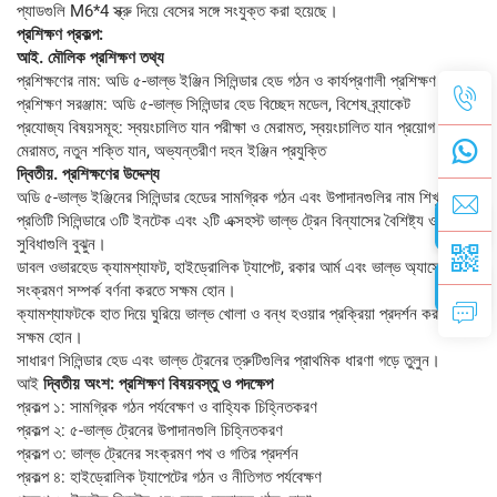
প্যাডগুলি M6*4 স্ক্রু দিয়ে বেসের সঙ্গে সংযুক্ত করা হয়েছে।
প্রশিক্ষণ প্রকল্প:
আই. মৌলিক প্রশিক্ষণ তথ্য
প্রশিক্ষণের নাম: অডি ৫-ভাল্ভ ইঞ্জিন সিলিন্ডার হেড গঠন ও কার্যপ্রণালী প্রশিক্ষণ
প্রশিক্ষণ সরঞ্জাম: অডি ৫-ভাল্ভ সিলিন্ডার হেড বিচ্ছেদ মডেল, বিশেষ ব্র্যাকেট
প্রযোজ্য বিষয়সমূহ: স্বয়ংচালিত যান পরীক্ষা ও মেরামত, স্বয়ংচালিত যান প্রয়োগ ও
মেরামত, নতুন শক্তি যান, অভ্যন্তরীণ দহন ইঞ্জিন প্রযুক্তি
দ্বিতীয়. প্রশিক্ষণের উদ্দেশ্য
অডি ৫-ভাল্ভ ইঞ্জিনের সিলিন্ডার হেডের সামগ্রিক গঠন এবং উপাদানগুলির নাম শিখুন।
প্রতিটি সিলিন্ডারে ৩টি ইনটেক এবং ২টি এক্সহস্ট ভাল্ভ ট্রেন বিন্যাসের বৈশিষ্ট্য ও
সুবিধাগুলি বুঝুন।
ডাবল ওভারহেড ক্যামশ্যাফট, হাইড্রোলিক ট্যাপেট, রকার আর্ম এবং ভাল্ভ অ্যাসেম্বলির
সংক্রমণ সম্পর্ক বর্ণনা করতে সক্ষম হোন।
ক্যামশ্যাফটকে হাত দিয়ে ঘুরিয়ে ভাল্ভ খোলা ও বন্ধ হওয়ার প্রক্রিয়া প্রদর্শন করতে
সক্ষম হোন।
সাধারণ সিলিন্ডার হেড এবং ভাল্ভ ট্রেনের ত্রুটিগুলির প্রাথমিক ধারণা গড়ে তুলুন।
আই
দ্বিতীয় অংশ: প্রশিক্ষণ বিষয়বস্তু ও পদক্ষেপ
প্রকল্প ১: সামগ্রিক গঠন পর্যবেক্ষণ ও বাহ্যিক চিহ্নিতকরণ
প্রকল্প ২: ৫-ভাল্ভ ট্রেনের উপাদানগুলি চিহ্নিতকরণ
প্রকল্প ৩: ভাল্ভ ট্রেনের সংক্রমণ পথ ও গতির প্রদর্শন
প্রকল্প ৪: হাইড্রোলিক ট্যাপেটের গঠন ও নীতিগত পর্যবেক্ষণ