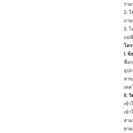
รวม
2. 
ภาย
3. โ
แม่พ
โคร
I. ข
ชื่
อุปก
สาข
เทค
II. 
เข้
เข้า
สาม
สามา