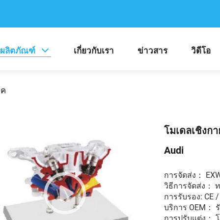
ผลิตภัณฑ์
เกี่ยวกับเรา
ข่าวสาร
วิดีโอ
าค
โมเดลเชิงกา
Audi
การจัดส่ง： EX
วิธีการจัดส่ง： 
การรับรอง: CE / I
บริการ OEM： ร
การปรับแต่ง： โลโ