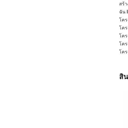
สร้า
ฉัน
โคร
โครง
โคร
โคร
โคร
สิ