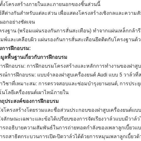
ทั้งโครงสร้างภายในและภายนอกของชิ้นส่วนนี้
ใช้สีต่างกันสำหรับแต่ละส่วน เพื่อแสดงโครงสร้างเชิงกลและคว
นอกอย่างชัดเจน
ครงฐาน (พร้อมแผ่นรองกันการสั่นสะเทือน) ทำจากแผ่นเหล็กกล้าร
ิมพ์และเคลือบผิว แผ่นรองกันการสั่นสะเทือนยึดติดกับโครงฐานด
งการฝึกอบรม:
้อมูลพื้นฐานเกี่ยวกับการฝึกอบรม
อการฝึกอบรม: การฝึกอบรมโครงสร้างและหลักการทำงานของฝาสูบเค
รณ์การฝึกอบรม: แบบจำลองฝาสูบเครื่องยนต์ Audi แบบ 5 วาล์วที่ส
าวิชาที่เหมาะสม: การตรวจสอบและซ่อมบำรุงยานยนต์, การประยุก
โนโลยีเครื่องยนต์เผาไหม้ภายใน
วัตถุประสงค์ของการฝึกอบรม
าใจโครงสร้างโดยรวมและชื่อส่วนประกอบของฝาสูบเครื่องยนต์แบบ
ใจลักษณะเฉพาะและข้อได้เปรียบของการจัดเรียงวาล์วแบบมีวาล์วไอ
ารถอธิบายความสัมพันธ์ในการถ่ายทอดกำลังของเพลาลูกเบี้ยวแบ
รถสาธิตกระบวนการเปิด-ปิดวาล์วได้ด้วยการหมุนเพลาลูกเบี้ยวด้