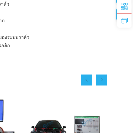
วาล์ว
นอก
วของระบบวาล์ว
รอลิก