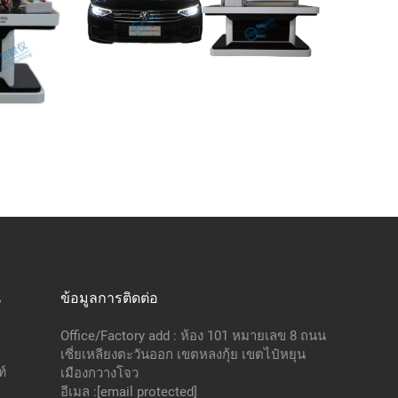
น
ข้อมูลการติดต่อ
Office/Factory add : ห้อง 101 หมายเลข 8 ถนน
เซี่ยเหลียงตะวันออก เขตหลงกุ้ย เขตไป๋หยุน
์
เมืองกวางโจว
อีเมล :
[email protected]