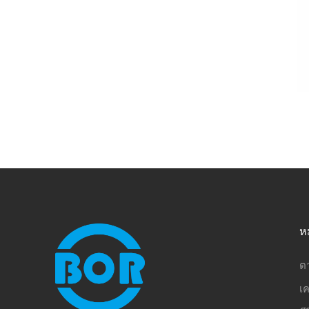
ห
ต
เค