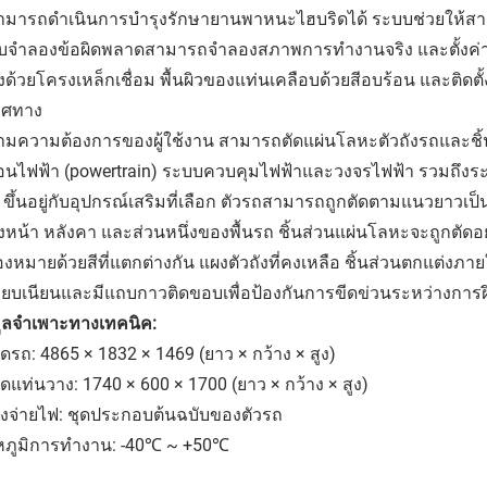
สามารถดำเนินการบำรุงรักษายานพาหนะไฮบริดได้ ระบบช่วยให
บจำลองข้อผิดพลาดสามารถจำลองสภาพการทำงานจริง และตั้งค่าข้
งด้วยโครงเหล็กเชื่อม พื้นผิวของแท่นเคลือบด้วยสีอบร้อน และติดตั้
ทิศทาง
ตามความต้องการของผู้ใช้งาน สามารถตัดแผ่นโลหะตัวถังรถและชิ
ื่อนไฟฟ้า (powertrain) ระบบควบคุมไฟฟ้าและวงจรไฟฟ้า รวมถึงร
 ขึ้นอยู่กับอุปกรณ์เสริมที่เลือก ตัวรถสามารถถูกตัดตามแนวยาวเ
หน้า หลังคา และส่วนหนึ่งของพื้นรถ ชิ้นส่วนแผ่นโลหะจะถูกตัดอ
่องหมายด้วยสีที่แตกต่างกัน แผงตัวถังที่คงเหลือ ชิ้นส่วนตกแต่งภายใ
รียบเนียนและมีแถบกาวติดขอบเพื่อป้องกันการขีดข่วนระหว่างการ
มูลจำเพาะทางเทคนิค:
รถ: 4865 × 1832 × 1469 (ยาว × กว้าง × สูง)
แท่นวาง: 1740 × 600 × 1700 (ยาว × กว้าง × สูง)
่งจ่ายไฟ: ชุดประกอบต้นฉบับของตัวรถ
หภูมิการทำงาน: -40℃ ~ +50℃