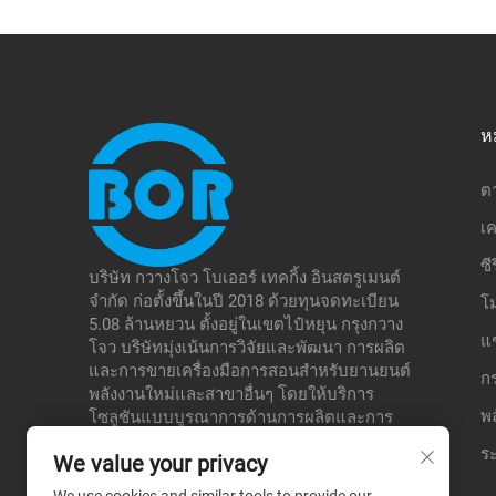
ห
ต
เค
ซี
บริษัท กวางโจว โบเออร์ เทคกิ้ง อินสตรูเมนต์
จำกัด ก่อตั้งขึ้นในปี 2018 ด้วยทุนจดทะเบียน
โ
5.08 ล้านหยวน ตั้งอยู่ในเขตไป๋หยุน กรุงกวาง
แ
โจว บริษัทมุ่งเน้นการวิจัยและพัฒนา การผลิต
และการขายเครื่องมือการสอนสำหรับยานยนต์
ก
พลังงานใหม่และสาขาอื่นๆ โดยให้บริการ
พ
โซลูชันแบบบูรณาการด้านการผลิตและการ
ศึกษา เพื่อรองรับโรงเรียน หน่วยงานทดสอบ
ระ
We value your privacy
ต่างๆ เป็นต้น ซึ่งช่วยสร้างข้อได้เปรียบเชิงความ
แตกต่างในตลาดเฉพาะทางของตนเอง