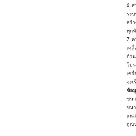
6. 
ระบ
สร้า
ทุก
7. 
เคล
ถ้วน
โปรง
เครื
จะเ
ข้อ
ขนาด
ขนาด
แหล
อุณ