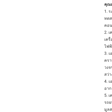
คุณส
1. 
ทดสอ
คอน
2. เ
เครื
ไฟฟ
3. 
คราบ
วงจร
สว่
4. แ
อาก
5. เ
รถยน
มูลส