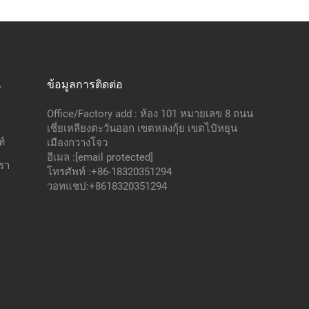
น
ข้อมูลการติดต่อ
Office/Factory add : ห้อง 101 หมายเลข 8 ถนน
เซี่ยเหลียงตะวันออก เขตหลงกุ้ย เขตไป๋หยุน
์
เมืองกวางโจว
อีเมล :
[email protected]
เรา
โทรศัพท์ :
+86-18320351294
วอทแชป:
+8618320351294