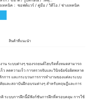
ก้ / ขนาด / รูปลักษณ์ / วัสดุ...
ทคนิค： ซอฟต์แวร์ / คู่มือ / วิดีโอ / ช่างเทคนิค
ล
สินค้าที่แนะนำ
นโรงงาน ระบบต่างๆ ของรถยนต์ไฮบริดทั้งหมดสามารถ
็ว ลดความเร็ว การตรวจจับและวินิจฉัยข้อผิดพลาด
 หลักการ และกระบวนการการทำงานของแต่ละระบบ
ยาลัยและสถาบันฝึกอบรมต่างๆ สำหรับทฤษฎีและการ
ะบบการฝึกนี้มีฟังก์ชันการฝึกที่ครอบคลุม การใช้