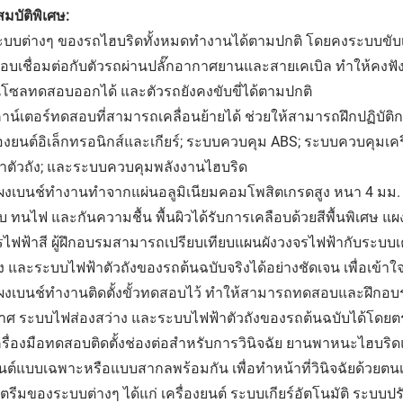
มบัติพิเศษ:
ระบบต่างๆ ของรถไฮบริดทั้งหมดทำงานได้ตามปกติ โดยคงระบบขับ
บเชื่อมต่อกับตัวรถผ่านปลั๊กอากาศยานและสายเคเบิล ทำให้คงฟัง
โซลทดสอบออกได้ และตัวรถยังคงขับขี่ได้ตามปกติ
คาน์เตอร์ทดสอบที่สามารถเคลื่อนย้ายได้ ช่วยให้สามารถฝึกปฏิบั
่องยนต์อิเล็กทรอนิกส์และเกียร์; ระบบควบคุม ABS; ระบบควบคุม
้าตัวถัง; และระบบควบคุมพลังงานไฮบริด
แผงเบนช์ทำงานทำจากแผ่นอลูมิเนียมคอมโพสิตเกรดสูง หนา 4 มม.
 ทนไฟ และกันความชื้น พื้นผิวได้รับการเคลือบด้วยสีพื้นพิเศษ แ
ไฟฟ้าสี ผู้ฝึกอบรมสามารถเปรียบเทียบแผนผังวงจรไฟฟ้ากับระบบเคร
าง และระบบไฟฟ้าตัวถังของรถต้นฉบับจริงได้อย่างชัดเจน เพื่อเ
ผงเบนช์ทำงานติดตั้งขั้วทดสอบไว้ ทำให้สามารถทดสอบและฝึกอบรมร
าศ ระบบไฟส่องสว่าง และระบบไฟฟ้าตัวถังของรถต้นฉบับได้โดยต
ครื่องมือทดสอบติดตั้งช่องต่อสำหรับการวินิจฉัย ยานพาหนะไฮบริ
ต์แบบเฉพาะหรือแบบสากลพร้อมกัน เพื่อทำหน้าที่วินิจฉัยด้วยตนเ
ตรีมของระบบต่างๆ ได้แก่ เครื่องยนต์ ระบบเกียร์อัตโนมัติ ระ