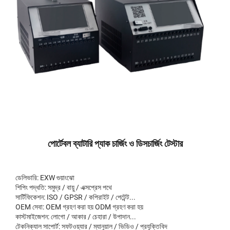
পোর্টেবল ব্যাটারি প্যাক চার্জিং ও ডিসচার্জিং টেস্টার
ডেলিভারি: EXW গুয়াংঝো
শিপিং পদ্ধতি: সমুদ্র / বায়ু / এক্সপ্রেস পথে
সার্টিফিকেশন: ISO / GPSR / কপিরাইট / পেটেন্ট...
OEM সেবা: OEM গ্রহণ করা হয় ODM গ্রহণ করা হয়
কাস্টমাইজেশন: লোগো / আকার / চেহারা / উপাদান...
টেকনিক্যাল সাপোর্ট: সফটওয়্যার / ম্যানুয়াল / ভিডিও / প্রযুক্তিবিদ