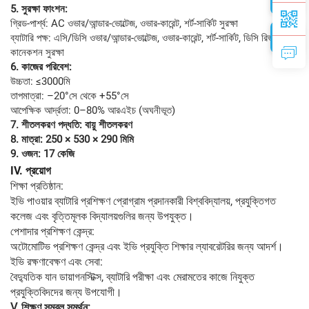
5. সুরক্ষা ফাংশন:
গ্রিড-পার্শ্ব: AC ওভার/আন্ডার-ভোল্টেজ, ওভার-কারেন্ট, শর্ট-সার্কিট সুরক্ষা
ব্যাটারি পক্ষ: এসি/ডিসি ওভার/আন্ডার-ভোল্টেজ, ওভার-কারেন্ট, শর্ট-সার্কিট, ডিসি রিভার্স-
কানেকশন সুরক্ষা
6. কাজের পরিবেশ:
উচ্চতা: ≤3000মি
তাপমাত্রা: –20°সে থেকে +55°সে
আপেক্ষিক আর্দ্রতা: 0–80% আরএইচ (অঘনীভূত)
7. শীতলকরণ পদ্ধতি: বায়ু শীতলকরণ
8. মাত্রা: 250 × 530 × 290 মিমি
9. ওজন: 17 কেজি
IV.
প্রয়োগ
শিক্ষা প্রতিষ্ঠান:
ইভি পাওয়ার ব্যাটারি প্রশিক্ষণ প্রোগ্রাম প্রদানকারী বিশ্ববিদ্যালয়, প্রযুক্তিগত
কলেজ এবং বৃত্তিমূলক বিদ্যালয়গুলির জন্য উপযুক্ত।
পেশাদার প্রশিক্ষণ কেন্দ্র:
অটোমোটিভ প্রশিক্ষণ কেন্দ্র এবং ইভি প্রযুক্তি শিক্ষার ল্যাবরেটরির জন্য আদর্শ।
ইভি রক্ষণাবেক্ষণ এবং সেবা:
বৈদ্যুতিক যান ডায়াগনস্টিক্স, ব্যাটারি পরীক্ষা এবং মেরামতের কাজে নিযুক্ত
প্রযুক্তিবিদদের জন্য উপযোগী।
V. শিক্ষণ সম্বল সমর্থন: