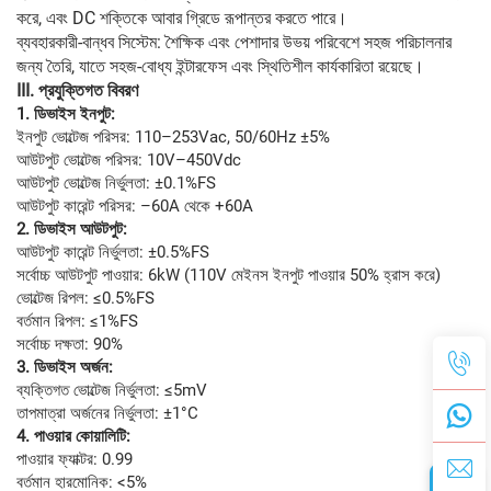
করে, এবং DC শক্তিকে আবার গ্রিডে রূপান্তর করতে পারে।
ব্যবহারকারী-বান্ধব সিস্টেম: শৈক্ষিক এবং পেশাদার উভয় পরিবেশে সহজ পরিচালনার
জন্য তৈরি, যাতে সহজ-বোধ্য ইন্টারফেস এবং স্থিতিশীল কার্যকারিতা রয়েছে।
III. প্রযুক্তিগত বিবরণ
1. ডিভাইস ইনপুট:
ইনপুট ভোল্টেজ পরিসর: 110–253Vac, 50/60Hz ±5%
আউটপুট ভোল্টেজ পরিসর: 10V–450Vdc
আউটপুট ভোল্টেজ নির্ভুলতা: ±0.1%FS
আউটপুট কারেন্ট পরিসর: –60A থেকে +60A
2. ডিভাইস আউটপুট:
আউটপুট কারেন্ট নির্ভুলতা: ±0.5%FS
সর্বোচ্চ আউটপুট পাওয়ার: 6kW (110V মেইনস ইনপুট পাওয়ার 50% হ্রাস করে)
ভোল্টেজ রিপল: ≤0.5%FS
বর্তমান রিপল: ≤1%FS
সর্বোচ্চ দক্ষতা: 90%
3. ডিভাইস অর্জন:
ব্যক্তিগত ভোল্টেজ নির্ভুলতা: ≤5mV
তাপমাত্রা অর্জনের নির্ভুলতা: ±1°C
4. পাওয়ার কোয়ালিটি:
পাওয়ার ফ্যাক্টর: 0.99
বর্তমান হারমোনিক: <5%