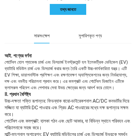
তথ্য জানতে
সারসংক্ষেপ
সুপারিশকৃত পণ্য
আই. পণ্যের বর্ণনা
পোর্টেবল হোল প্যাকেজ চার্জ এবং ডিসচার্জ ইনস্ট্রুমেন্ট হল ইলেকট্রিক ভেহিকেল (EV)
ব্যাটারি মডিউল চার্জ এবং ডিসচার্জ করার জন্য তৈরি একটি উচ্চ-কার্যকারিতা যন্ত্র। এটি
EV শিক্ষা, ডায়াগনস্টিক প্রশিক্ষণ এবং রক্ষণাবেক্ষণ অ্যাপ্লিকেশনের জন্য নির্ভরযোগ্য,
দক্ষ এবং নমনীয় পরিচালনা প্রদান করে। এর কমপ্যাক্ট এবং পোর্টেবল ডিজাইন এটিকে
ক্লাসরুম পরিবেশ এবং পেশাদার সেবা উভয় ক্ষেত্রের জন্য আদর্শ করে তোলে।
II. প্রধান বৈশিষ্ট্য
উচ্চ-দক্ষতা শক্তি রূপান্তর: ফিডব্যাক বায়ো-ডাইরেকশনাল AC/DC কনভার্টার দিয়ে
সজ্জিত যা ব্যাটারি DC পাওয়ার এবং গ্রিড AC পাওয়ারের মধ্যে দক্ষ রূপান্তর সক্ষম
করে।
পোর্টেবল এবং কমপ্যাক্ট: হালকা গঠন এবং ছোট আকার, যা বিভিন্ন স্থানে পরিবহন এবং
পরিচালনাকে সহজ করে।
মাল্টি-ফাংশনাল অপারেশন: EV ব্যাটারি মডিউলের চার্জ এবং ডিসচার্জ উভয়কে সমর্থন