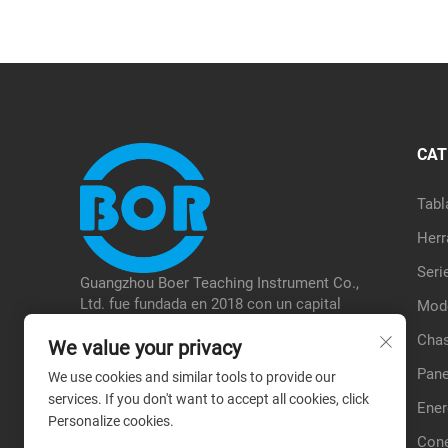
CAT
Tabl
Herr
Seri
Guangzhou Boer Teaching Instrument Co.,
Ltd. fue fundada en 2018 con un capital
Mode
registrado de 5,08 millones. Está ubicada en
Chas
We value your privacy
el distrito de Baiyun, Guangzhou. La empresa
se especializa en la investigación y
Pane
We use cookies and similar tools to provide our
desarrollo, producción y venta de
services. If you don't want to accept all cookies, click
Ener
instrumentos de enseñanza para vehículos
Personalize cookies.
de nueva energía y otros campos, ofreciendo
Cone