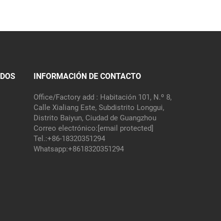
IDOS
INFORMACIÓN DE CONTACTO
Office/Factory add : Habitación 101, N.º 8,
Calle Xialiang Este, Subdistrito Longgui,
Distrito Baiyun, Ciudad de Guangzhou
Correo electrónico:
[email protected]
Tel.:
+86-18320351294
Whatsapp:
+8618320351294