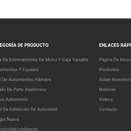
EGORÍA DE PRODUCTO
ENLACES RÁP
a De Entrenamiento De Motor Y Caja Variable
Página De Inicio
amientas Y Equipos
Productos
e De Automóviles Híbridos
Sobre Nosotros
lo De Parte Anatómica
Noticias
is Automotriz
Vídeos
l De Exhibición De Automóvil
Contacto
gía Nueva
ctividad Inteligente